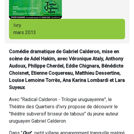
Ivry
mars 2013
Comédie dramatique de Gabriel Calderon, mise en
scène de Adel Hakim, avec Véronique Ataly, Anthony
Audoux, Philippe Cherdel, Eddie Chignara, Bénédicte
Choisnet, Etienne Coquereau, Matthieu Dessertine,
Louise Lemoine Torrès, Ana Karina Lombardi et Lara
Suyeux
.
Avec "Radical Calderon - Trilogie uruguayenne", le
Théâtre des Quartiers d'ivry propose de découvrir le
"théâtre subversif briseur de tabous" du jeune auteur
uruguayen Gabriel Calderon.
Dans "
Ouz
", petit village apparemment tranquille malgré