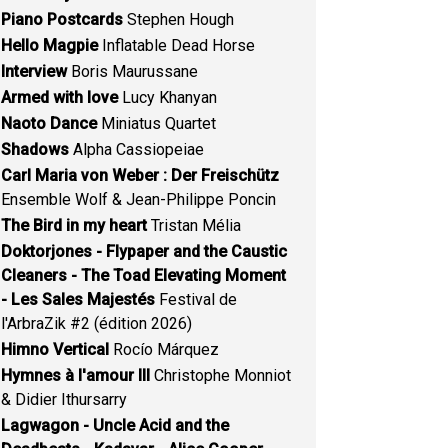
Piano Postcards
Stephen Hough
Hello Magpie
Inflatable Dead Horse
Interview
Boris Maurussane
Armed with love
Lucy Khanyan
Naoto Dance
Miniatus Quartet
Shadows
Alpha Cassiopeiae
Carl Maria von Weber : Der Freischütz
Ensemble Wolf & Jean-Philippe Poncin
The Bird in my heart
Tristan Mélia
Doktorjones - Flypaper and the Caustic
Cleaners - The Toad Elevating Moment
- Les Sales Majestés
Festival de
l'ArbraZik #2 (édition 2026)
Himno Vertical
Rocío Márquez
Hymnes à l'amour III
Christophe Monniot
& Didier Ithursarry
Lagwagon - Uncle Acid and the