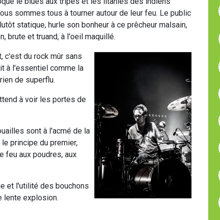
que le blues aux tripes et les litanies des indiens
ous sommes tous à tourner autour de leur feu. Le public
lutôt statique, hurle son bonheur à ce prêcheur malsain,
n, brute et truand, à l'oeil maquillé.
, c'est du rock mûr sans
it à l'essentiel comme la
ien de superflu.
ttend à voir les portes de
ouailles sont à l'acmé de la
 le principe du premier,
 le feu aux poudres, aux
e et l'utilité des bouchons
e lente explosion.