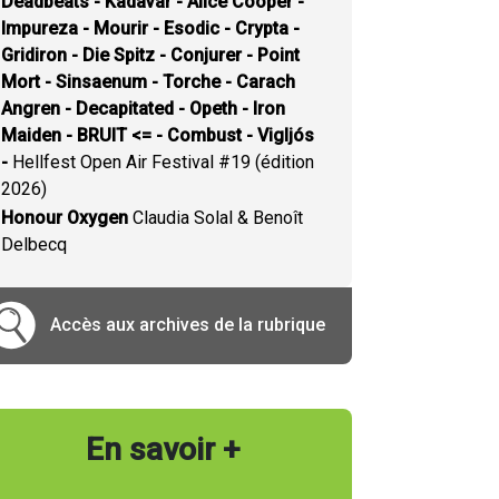
Deadbeats - Kadavar - Alice Cooper -
Impureza - Mourir - Esodic - Crypta -
Gridiron - Die Spitz - Conjurer - Point
Mort - Sinsaenum - Torche - Carach
Angren - Decapitated - Opeth - Iron
Maiden - BRUIT <= - Combust - Vigljós
-
Hellfest Open Air Festival #19 (édition
2026)
Honour Oxygen
Claudia Solal & Benoît
Delbecq
Accès aux archives de la rubrique
En savoir +