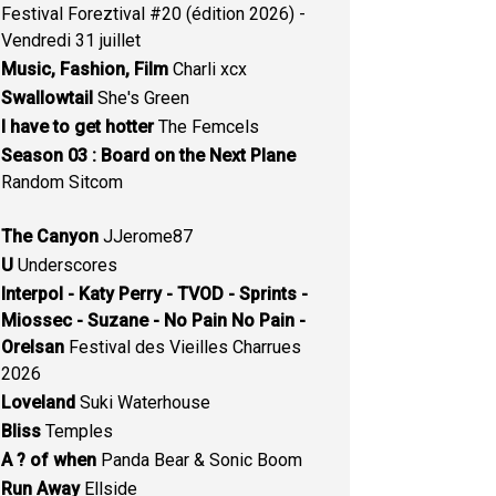
Festival Foreztival #20 (édition 2026) -
Vendredi 31 juillet
Music, Fashion, Film
Charli xcx
Swallowtail
She's Green
I have to get hotter
The Femcels
Season 03 : Board on the Next Plane
Random Sitcom
The Canyon
JJerome87
U
Underscores
Interpol - Katy Perry - TVOD - Sprints -
Miossec - Suzane - No Pain No Pain -
Orelsan
Festival des Vieilles Charrues
2026
Loveland
Suki Waterhouse
Bliss
Temples
A ? of when
Panda Bear & Sonic Boom
Run Away
Ellside