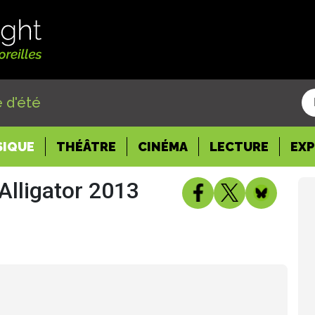
 d'été
SIQUE
THÉÂTRE
CINÉMA
LECTURE
EX
'Alligator 2013