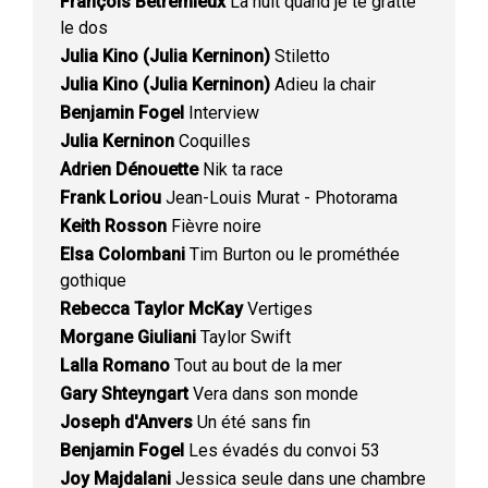
François Bétremieux
La nuit quand je te gratte
le dos
Julia Kino (Julia Kerninon)
Stiletto
Julia Kino (Julia Kerninon)
Adieu la chair
Benjamin Fogel
Interview
Julia Kerninon
Coquilles
Adrien Dénouette
Nik ta race
Frank Loriou
Jean-Louis Murat - Photorama
Keith Rosson
Fièvre noire
Elsa Colombani
Tim Burton ou le prométhée
gothique
Rebecca Taylor McKay
Vertiges
Morgane Giuliani
Taylor Swift
Lalla Romano
Tout au bout de la mer
Gary Shteyngart
Vera dans son monde
Joseph d'Anvers
Un été sans fin
Benjamin Fogel
Les évadés du convoi 53
Joy Majdalani
Jessica seule dans une chambre