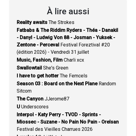
À lire aussi
Reality awaits
The Strokes
Fatbabs & The Riddim Ryders - Théa - Danakil
- Danyl - Ludwig Von 88 - Josman - Yuksek -
Zentone - Perceval
Festival Foreztival #20
(édition 2026) - Vendredi 31 juillet
Music, Fashion, Film
Charli xcx
Swallowtail
She's Green
I have to get hotter
The Femcels
Season 03 : Board on the Next Plane
Random
Sitcom
The Canyon
JJerome87
U
Underscores
Interpol - Katy Perry - TVOD - Sprints -
Miossec - Suzane - No Pain No Pain - Orelsan
Festival des Vieilles Charrues 2026