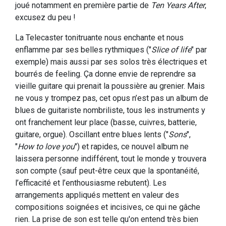
joué notamment en première partie de
Ten Years After
,
excusez du peu !
La Telecaster tonitruante nous enchante et nous
enflamme par ses belles rythmiques ("
Slice of life
" par
exemple) mais aussi par ses solos très électriques et
bourrés de feeling. Ça donne envie de reprendre sa
vieille guitare qui prenait la poussière au grenier. Mais
ne vous y trompez pas, cet opus n’est pas un album de
blues de guitariste nombriliste, tous les instruments y
ont franchement leur place (basse, cuivres, batterie,
guitare, orgue). Oscillant entre blues lents ("
Sons
",
"
How to love you
") et rapides, ce nouvel album ne
laissera personne indifférent, tout le monde y trouvera
son compte (sauf peut-être ceux que la spontanéité,
l’efficacité et l’enthousiasme rebutent). Les
arrangements appliqués mettent en valeur des
compositions soignées et incisives, ce qui ne gâche
rien. La prise de son est telle qu'on entend très bien