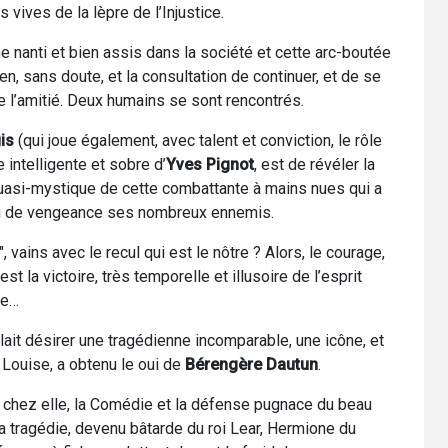
 vives de la lèpre de l’Injustice.
 nanti et bien assis dans la société et cette arc-boutée
n, sans doute, et la consultation de continuer, et de se
de l’amitié. Deux humains se sont rencontrés.
is
(qui joue également, avec talent et conviction, le rôle
 intelligente et sobre d’
Yves Pignot
, est de révéler la
 quasi-mystique de cette combattante à mains nues qui a
 ou de vengeance ses nombreux ennemis.
vains avec le recul qui est le nôtre ? Alors, le courage,
est la victoire, très temporelle et illusoire de l’esprit
se…
llait désirer une tragédienne incomparable, une icône, et
Louise, a obtenu le oui de
Bérengère Dautun
.
, chez elle, la Comédie et la défense pugnace du beau
a tragédie, devenu bâtarde du roi Lear, Hermione du