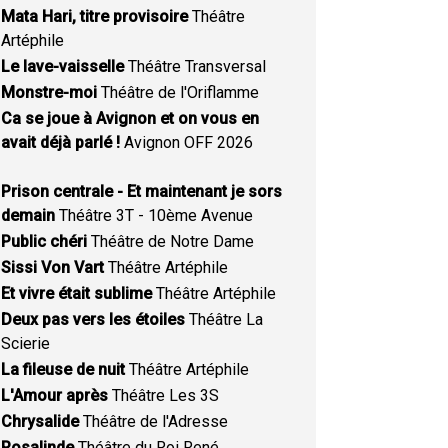
Mata Hari, titre provisoire
Théâtre
Artéphile
Le lave-vaisselle
Théâtre Transversal
Monstre-moi
Théâtre de l'Oriflamme
Ca se joue à Avignon et on vous en
avait déjà parlé !
Avignon OFF 2026
Prison centrale - Et maintenant je sors
demain
Théâtre 3T - 10ème Avenue
Public chéri
Théâtre de Notre Dame
Sissi Von Vart
Théâtre Artéphile
Et vivre était sublime
Théâtre Artéphile
Deux pas vers les étoiles
Théâtre La
Scierie
La fileuse de nuit
Théâtre Artéphile
L'Amour après
Théâtre Les 3S
Chrysalide
Théâtre de l'Adresse
Rosalinde
Théâtre du Roi René