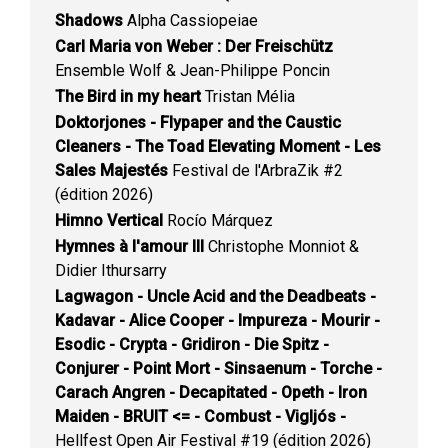
Shadows
Alpha Cassiopeiae
Carl Maria von Weber : Der Freischütz
Ensemble Wolf & Jean-Philippe Poncin
The Bird in my heart
Tristan Mélia
Doktorjones - Flypaper and the Caustic
Cleaners - The Toad Elevating Moment - Les
Sales Majestés
Festival de l'ArbraZik #2
(édition 2026)
Himno Vertical
Rocío Márquez
Hymnes à l'amour III
Christophe Monniot &
Didier Ithursarry
Lagwagon - Uncle Acid and the Deadbeats -
Kadavar - Alice Cooper - Impureza - Mourir -
Esodic - Crypta - Gridiron - Die Spitz -
Conjurer - Point Mort - Sinsaenum - Torche -
Carach Angren - Decapitated - Opeth - Iron
Maiden - BRUIT <= - Combust - Vigljós -
Hellfest Open Air Festival #19 (édition 2026)