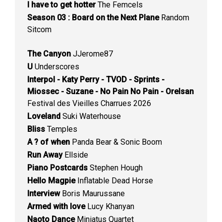
I have to get hotter
The Femcels
Season 03 : Board on the Next Plane
Random
Sitcom
The Canyon
JJerome87
U
Underscores
Interpol - Katy Perry - TVOD - Sprints -
Miossec - Suzane - No Pain No Pain - Orelsan
Festival des Vieilles Charrues 2026
Loveland
Suki Waterhouse
Bliss
Temples
A ? of when
Panda Bear & Sonic Boom
Run Away
Ellside
Piano Postcards
Stephen Hough
Hello Magpie
Inflatable Dead Horse
Interview
Boris Maurussane
Armed with love
Lucy Khanyan
Naoto Dance
Miniatus Quartet