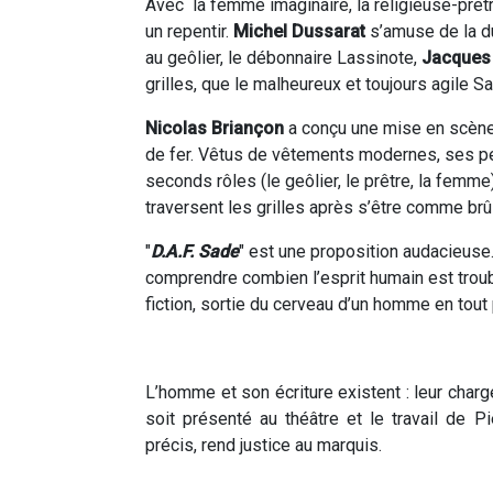
Avec la femme imaginaire, la religieuse-prêtr
un repentir.
Michel Dussarat
s’amuse de la du
au geôlier, le débonnaire Lassinote,
Jacques 
grilles, que le malheureux et toujours agile Sad
Nicolas Briançon
a conçu une mise en scène 
de fer. Vêtus de vêtements modernes, ses 
seconds rôles (le geôlier, le prêtre, la femme
traversent les grilles après s’être comme brû
"
D.A.F. Sade
" est une proposition audacieuse. 
comprendre combien l’esprit humain est troub
fiction, sortie du cerveau d’un homme en tout 
L’homme et son écriture existent : leur charg
soit présenté au théâtre et le travail de P
précis, rend justice au marquis.