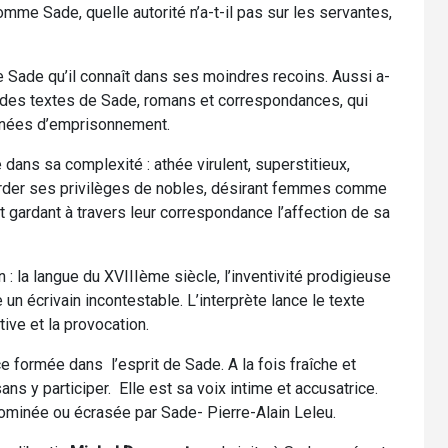
me Sade, quelle autorité n’a-t-il pas sur les servantes,
de Sade qu’il connaît dans ses moindres recoins. Aussi a-
tir des textes de Sade, romans et correspondances, qui
années d’emprisonnement.
e dans sa complexité : athée virulent, superstitieux,
arder ses privilèges de nobles, désirant femmes comme
et gardant à travers leur correspondance l’affection de sa
: la langue du XVIIIème siècle, l’inventivité prodigieuse
un écrivain incontestable. L’interprète lance le texte
ive et la provocation.
formée dans l’esprit de Sade. A la fois fraîche et
ns y participer. Elle est sa voix intime et accusatrice.
 dominée ou écrasée par Sade- Pierre-Alain Leleu.