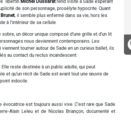
e libertin
Michel Dussarat
rend visite à Sade espérant
plicité de son personnage, prosélyte hypocrite. Quant
Brunet
, il semble plus enfermé dans sa vie, hors les
e à l’intérieur de sa cellule.
sobre, un décor unique composé d’une grille et d’un lit
personnages nous deviennent contemporains. Les
) viennent tourner autour de Sade en un curieux ballet, ils
lés au contact du reclus incandescent.
Elle reste destinée à un public adulte, qui peut
le et qu’un récit de Sade est avant tout une œuvre de
point indocile.
e évocatrice est toujours aussi vive. C'est rare que Sade
ierre-Alain Leleu et de Nicolas Briançon, documenté et