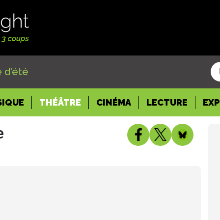
 d'été
SIQUE
THÉÂTRE
CINÉMA
LECTURE
EX
e