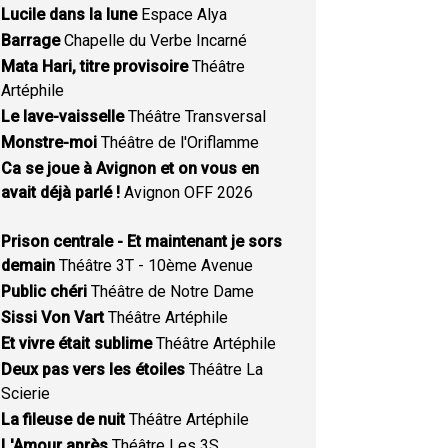
Lucile dans la lune
Espace Alya
Barrage
Chapelle du Verbe Incarné
Mata Hari, titre provisoire
Théâtre
Artéphile
Le lave-vaisselle
Théâtre Transversal
Monstre-moi
Théâtre de l'Oriflamme
Ca se joue à Avignon et on vous en
avait déjà parlé !
Avignon OFF 2026
Prison centrale - Et maintenant je sors
demain
Théâtre 3T - 10ème Avenue
Public chéri
Théâtre de Notre Dame
Sissi Von Vart
Théâtre Artéphile
Et vivre était sublime
Théâtre Artéphile
Deux pas vers les étoiles
Théâtre La
Scierie
La fileuse de nuit
Théâtre Artéphile
L'Amour après
Théâtre Les 3S