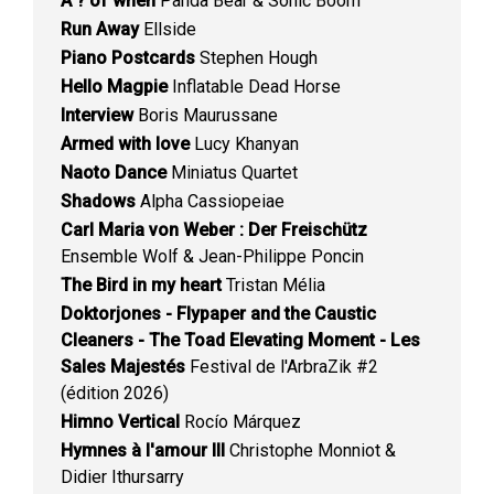
A ? of when
Panda Bear & Sonic Boom
Run Away
Ellside
Piano Postcards
Stephen Hough
Hello Magpie
Inflatable Dead Horse
Interview
Boris Maurussane
Armed with love
Lucy Khanyan
Naoto Dance
Miniatus Quartet
Shadows
Alpha Cassiopeiae
Carl Maria von Weber : Der Freischütz
Ensemble Wolf & Jean-Philippe Poncin
The Bird in my heart
Tristan Mélia
Doktorjones - Flypaper and the Caustic
Cleaners - The Toad Elevating Moment - Les
Sales Majestés
Festival de l'ArbraZik #2
(édition 2026)
Himno Vertical
Rocío Márquez
Hymnes à l'amour III
Christophe Monniot &
Didier Ithursarry