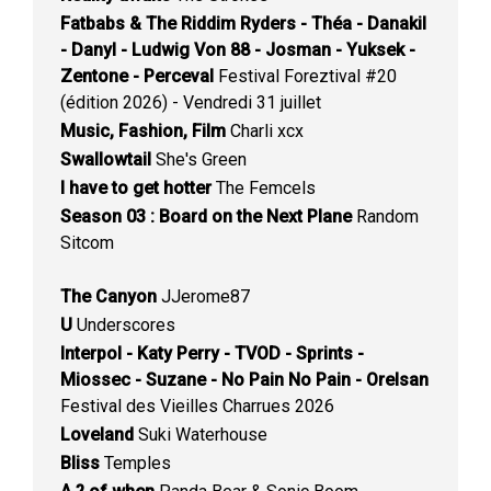
Fatbabs & The Riddim Ryders - Théa - Danakil
- Danyl - Ludwig Von 88 - Josman - Yuksek -
Zentone - Perceval
Festival Foreztival #20
(édition 2026) - Vendredi 31 juillet
Music, Fashion, Film
Charli xcx
Swallowtail
She's Green
I have to get hotter
The Femcels
Season 03 : Board on the Next Plane
Random
Sitcom
The Canyon
JJerome87
U
Underscores
Interpol - Katy Perry - TVOD - Sprints -
Miossec - Suzane - No Pain No Pain - Orelsan
Festival des Vieilles Charrues 2026
Loveland
Suki Waterhouse
Bliss
Temples