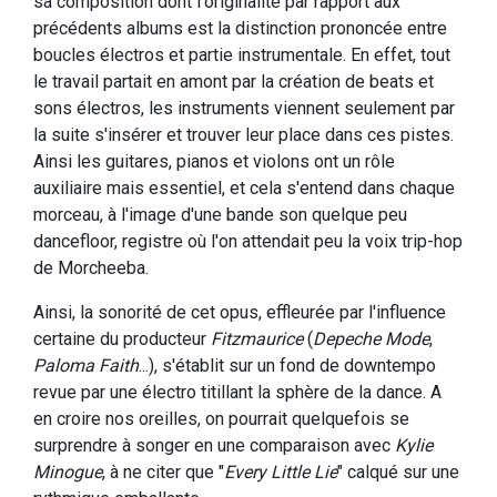
sa composition dont l'originalité par rapport aux
précédents albums est la distinction prononcée entre
boucles électros et partie instrumentale. En effet, tout
le travail partait en amont par la création de beats et
sons électros, les instruments viennent seulement par
la suite s'insérer et trouver leur place dans ces pistes.
Ainsi les guitares, pianos et violons ont un rôle
auxiliaire mais essentiel, et cela s'entend dans chaque
morceau, à l'image d'une bande son quelque peu
dancefloor, registre où l'on attendait peu la voix trip-hop
de Morcheeba.
Ainsi, la sonorité de cet opus, effleurée par l'influence
certaine du producteur
Fitzmaurice
(
Depeche Mode
,
Paloma Faith
...), s'établit sur un fond de downtempo
revue par une électro titillant la sphère de la dance. A
en croire nos oreilles, on pourrait quelquefois se
surprendre à songer en une comparaison avec
Kylie
Minogue
, à ne citer que "
Every Little Lie
" calqué sur une