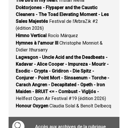
The Bird in my heart
Tristan Mélia
Doktorjones - Flypaper and the Caustic
Cleaners - The Toad Elevating Moment - Les
Sales Majestés
Festival de l'ArbraZik #2
(édition 2026)
Himno Vertical
Rocío Márquez
Hymnes à l'amour III
Christophe Monniot &
Didier Ithursarry
Lagwagon - Uncle Acid and the Deadbeats -
Kadavar - Alice Cooper - Impureza - Mourir -
Esodic - Crypta - Gridiron - Die Spitz -
Conjurer - Point Mort - Sinsaenum - Torche -
Carach Angren - Decapitated - Opeth - Iron
Maiden - BRUIT <= - Combust - Vigljós -
Hellfest Open Air Festival #19 (édition 2026)
Honour Oxygen
Claudia Solal & Benoît Delbecq
Accès aux archives de la rubrique