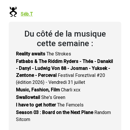
Séb.T
Du côté de la musique
cette semaine :
Reality awaits
The Strokes
Fatbabs & The Riddim Ryders - Théa - Danakil
- Danyl - Ludwig Von 88 - Josman - Yuksek -
Zentone - Perceval
Festival Foreztival #20
(édition 2026) - Vendredi 31 juillet
Music, Fashion, Film
Charli xcx
Swallowtail
She's Green
I have to get hotter
The Femcels
Season 03 : Board on the Next Plane
Random
Sitcom