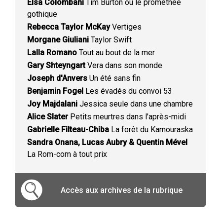
Elsa Colombani
Tim Burton ou le prométhée
gothique
Rebecca Taylor McKay
Vertiges
Morgane Giuliani
Taylor Swift
Lalla Romano
Tout au bout de la mer
Gary Shteyngart
Vera dans son monde
Joseph d'Anvers
Un été sans fin
Benjamin Fogel
Les évadés du convoi 53
Joy Majdalani
Jessica seule dans une chambre
Alice Slater
Petits meurtres dans l'après-midi
Gabrielle Filteau-Chiba
La forêt du Kamouraska
Sandra Onana, Lucas Aubry & Quentin Mével
La Rom-com à tout prix
Accès aux archives de la rubrique