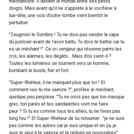
méchanceté. Il détient le monde entre ses petits
doigts. Mais avant qu’il ne s’apprête à le vociférer à
tue-tête, une voix d’outre-tombe vient bientôt le
perturber.
"Zeugmon le Sombre ! Tu ne dois pas vendre la cape
du justicier avant de l’avoir battu. Tu dois te battre car tu
es un méchant !". Ce cri vengeur qui résonne parmi les
cris, les alarmes, les dégâts… Mais d’où vient-il ?
Toutes les lumières se tournent vers un homme,
bombant le buste, fier et fort.
"Super-Rhéteur, il ne manquait plus que toi ! Et
comment vas-tu me vaincre ?", profère le méchant,
quelque peu perplexe. "Tu ne crois pas que ton masque
grec, ton paréo et tes sandalettes vont me faire
peur ? Si tu es comme tous tes alliés, tu ne feras pas
long feu !" Et Super-Rhéteur de lui retourner : "je ne suis
pas comme les autres car je suis unique et en ça, je
suis le seul à te vaincre et te réduire en poussières".