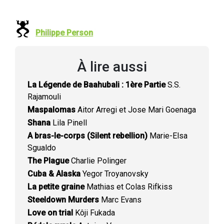
Philippe Person
À lire aussi
La Légende de Baahubali : 1ère Partie
S.S.
Rajamouli
Maspalomas
Aitor Arregi et Jose Mari Goenaga
Shana
Lila Pinell
A bras-le-corps (Silent rebellion)
Marie-Elsa
Sgualdo
The Plague
Charlie Polinger
Cuba & Alaska
Yegor Troyanovsky
La petite graine
Mathias et Colas Rifkiss
Steeldown Murders
Marc Evans
Love on trial
Kôji Fukada