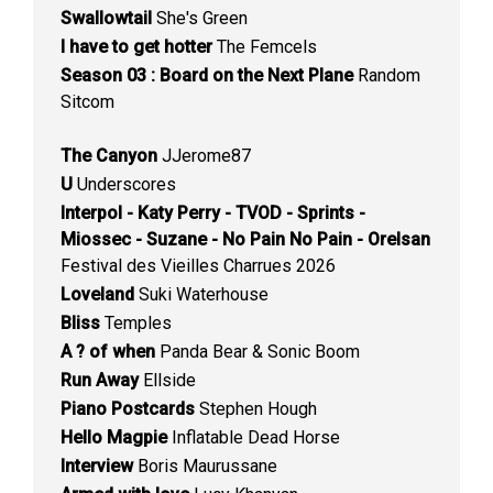
Swallowtail
She's Green
I have to get hotter
The Femcels
Season 03 : Board on the Next Plane
Random
Sitcom
The Canyon
JJerome87
U
Underscores
Interpol - Katy Perry - TVOD - Sprints -
Miossec - Suzane - No Pain No Pain - Orelsan
Festival des Vieilles Charrues 2026
Loveland
Suki Waterhouse
Bliss
Temples
A ? of when
Panda Bear & Sonic Boom
Run Away
Ellside
Piano Postcards
Stephen Hough
Hello Magpie
Inflatable Dead Horse
Interview
Boris Maurussane