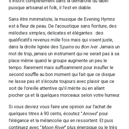
s'inscrit complètement dans la démarche du label
puisque artisanal et folk, il l'est en diable.
Sans être minimaliste, la musique de Evening Hymns
est à fleur de peau. De l'acoustique sans fioriture, des
mélodies simples, delicates et élégantes : des
qualificatifs revenus mille fois mais qui visent juste,
dans la droite lignée des S
pains
ou
Bon Iver
. Jamais un
mot de trop, jamais un instrument qui ne serait pas à sa
place même quand le groupe augmente un peu le
tempo. Rarement mais suffisamment pour insufler le
second souffle au bon moment qui fait que ce disque
ne lasse pas et s'écoute toujours avec plaisir que ce
soit de l'oreille attentive qu'il mérite ou en allant
piocher ça et là quelques morceaux selon votre humeur.
Si vous deviez vous faire une opinion sur l'achat de
quelques titres à 90 cents, écoutez "
Arrows
" pour
l'élégance et la mélancolie qui en ressortent. Et puis
continuez avec "
Moon River
" plus énergique ou le très