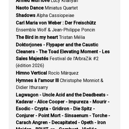
Armed with love
Lucy Khanyan
Naoto Dance
Miniatus Quartet
Shadows
Alpha Cassiopeiae
Carl Maria von Weber : Der Freischütz
Ensemble Wolf & Jean-Philippe Poncin
The Bird in my heart
Tristan Mélia
Doktorjones - Flypaper and the Caustic
Cleaners - The Toad Elevating Moment - Les
Sales Majestés
Festival de l'ArbraZik #2
(édition 2026)
Himno Vertical
Rocío Márquez
Hymnes à l'amour III
Christophe Monniot &
Didier Ithursarry
Lagwagon - Uncle Acid and the Deadbeats -
Kadavar - Alice Cooper - Impureza - Mourir -
Esodic - Crypta - Gridiron - Die Spitz -
Conjurer - Point Mort - Sinsaenum - Torche -
Carach Angren - Decapitated - Opeth - Iron