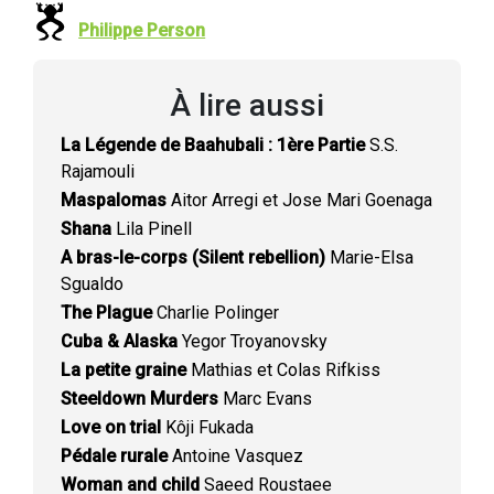
Philippe Person
À lire aussi
La Légende de Baahubali : 1ère Partie
S.S.
Rajamouli
Maspalomas
Aitor Arregi et Jose Mari Goenaga
Shana
Lila Pinell
A bras-le-corps (Silent rebellion)
Marie-Elsa
Sgualdo
The Plague
Charlie Polinger
Cuba & Alaska
Yegor Troyanovsky
La petite graine
Mathias et Colas Rifkiss
Steeldown Murders
Marc Evans
Love on trial
Kôji Fukada
Pédale rurale
Antoine Vasquez
Woman and child
Saeed Roustaee