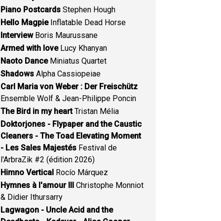
Piano Postcards
Stephen Hough
Hello Magpie
Inflatable Dead Horse
Interview
Boris Maurussane
Armed with love
Lucy Khanyan
Naoto Dance
Miniatus Quartet
Shadows
Alpha Cassiopeiae
Carl Maria von Weber : Der Freischütz
Ensemble Wolf & Jean-Philippe Poncin
The Bird in my heart
Tristan Mélia
Doktorjones - Flypaper and the Caustic
Cleaners - The Toad Elevating Moment
- Les Sales Majestés
Festival de
l'ArbraZik #2 (édition 2026)
Himno Vertical
Rocío Márquez
Hymnes à l'amour III
Christophe Monniot
& Didier Ithursarry
Lagwagon - Uncle Acid and the