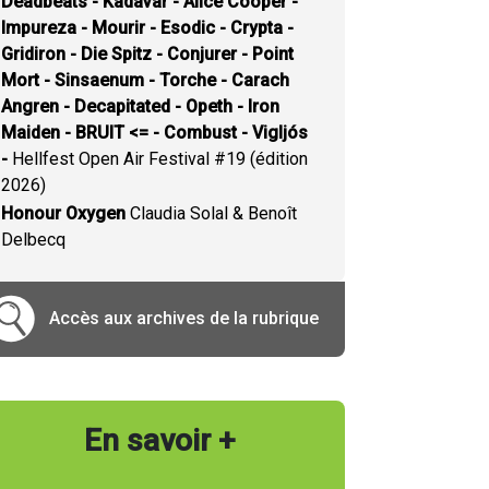
Deadbeats - Kadavar - Alice Cooper -
Impureza - Mourir - Esodic - Crypta -
Gridiron - Die Spitz - Conjurer - Point
Mort - Sinsaenum - Torche - Carach
Angren - Decapitated - Opeth - Iron
Maiden - BRUIT <= - Combust - Vigljós
-
Hellfest Open Air Festival #19 (édition
2026)
Honour Oxygen
Claudia Solal & Benoît
Delbecq
Accès aux archives de la rubrique
En savoir +