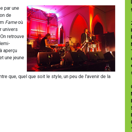
ne par une
son de
ilm
Fame
où
r univers
 On retrouve
demi-
jà aperçu
et une jeune
re que, quel que soit le style, un peu de l'avenir de la