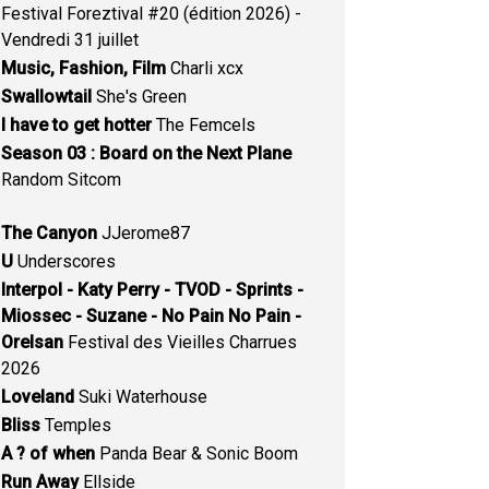
Festival Foreztival #20 (édition 2026) -
Vendredi 31 juillet
Music, Fashion, Film
Charli xcx
Swallowtail
She's Green
I have to get hotter
The Femcels
Season 03 : Board on the Next Plane
Random Sitcom
The Canyon
JJerome87
U
Underscores
Interpol - Katy Perry - TVOD - Sprints -
Miossec - Suzane - No Pain No Pain -
Orelsan
Festival des Vieilles Charrues
2026
Loveland
Suki Waterhouse
Bliss
Temples
A ? of when
Panda Bear & Sonic Boom
Run Away
Ellside