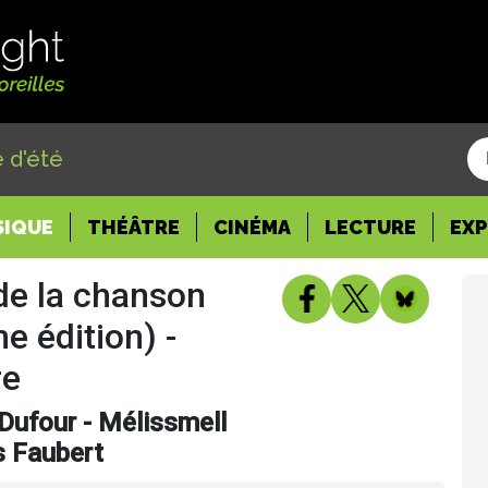
 d'été
SIQUE
THÉÂTRE
CINÉMA
LECTURE
EX
 de la chanson
 édition) -
re
Dufour - Mélissmell
is Faubert