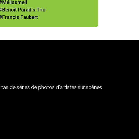
#Mélissmell
#Benoît Paradis Trio
#Francis Faubert
tas de séries de photos d'artistes sur scènes