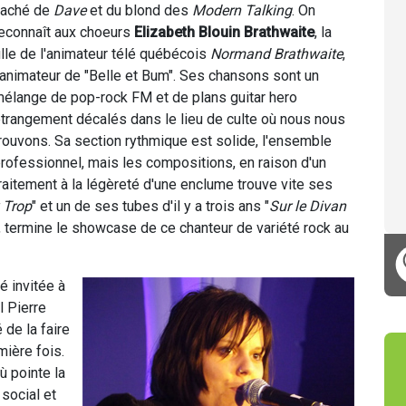
caché de
Dave
et du blond des
Modern Talking
. On
econnaît aux choeurs
Elizabeth Blouin Brathwaite
, la
ille de l'animateur télé québécois
Normand Brathwaite
,
'animateur de "Belle et Bum". Ses chansons sont un
élange de pop-rock FM et de plans guitar hero
trangement décalés dans le lieu de culte où nous nous
rouvons. Sa section rythmique est solide, l'ensemble
rofessionnel, mais les compositions, en raison d'un
raitement à la légèreté d'une enclume trouve vite ses
 Trop
" et un de ses tubes d'il y a trois ans "
Sur le Divan
l, termine le showcase de ce chanteur de variété rock au
é invitée à
l Pierre
 de la faire
mière fois.
ù pointe la
social et