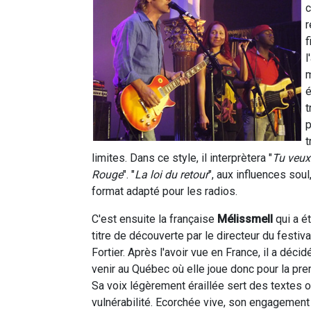
r
f
l
m
é
t
p
t
limites. Dans ce style, il interprètera "
Tu veux
Rouge
". "
La loi du retour
", aux influences sou
format adapté pour les radios.
C'est ensuite la française
Mélissmell
qui a ét
titre de découverte par le directeur du festiva
Fortier. Après l'avoir vue en France, il a décidé
venir au Québec où elle joue donc pour la pre
Sa voix légèrement éraillée sert des textes o
vulnérabilité. Ecorchée vive, son engagement 