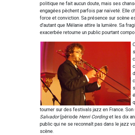
politique ne fait aucun doute, mais ses chan
engagées pèchent parfois par naïveté. Elle c
force et conviction. Sa présence sur scène es
d'autant que Mélanie attire la lumière. Sa fragi
exacerbée retourne un public pourtant comp
C
s
c
c
d
c
s
é
q
tourner sur des festivals jazz en France. Son
Salvador
(période
Henri Cording
et les dix a
public qui ne se reconnaît pas dans le jazz v
scène.