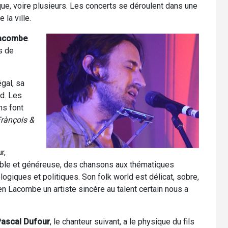
sque, voire plusieurs. Les concerts se déroulent dans une
 la ville.
Lacombe
.
s de
gal, sa
ld. Les
ns font
rànçois &
r,
ble et généreuse, des chansons aux thématiques
logiques et politiques. Son folk world est délicat, sobre,
n Lacombe un artiste sincère au talent certain nous a
Pascal Dufour
, le chanteur suivant, a le physique du fils