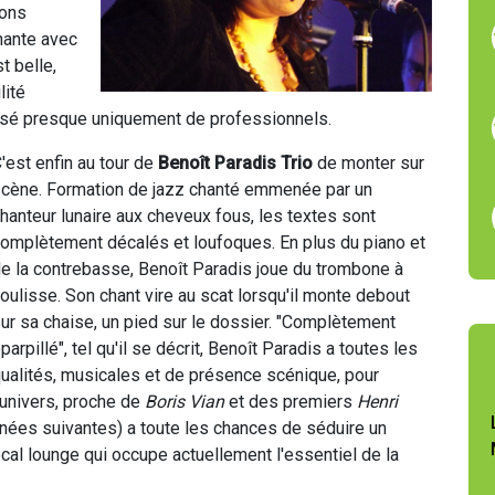
sons
hante avec
t belle,
lité
osé presque uniquement de professionnels.
'est enfin au tour de
Benoît Paradis Trio
de monter sur
cène. Formation de jazz chanté emmenée par un
hanteur lunaire aux cheveux fous, les textes sont
omplètement décalés et loufoques. En plus du piano et
e la contrebasse, Benoît Paradis joue du trombone à
oulisse. Son chant vire au scat lorsqu'il monte debout
ur sa chaise, un pied sur le dossier. "Complètement
parpillé", tel qu'il se décrit, Benoît Paradis a toutes les
ualités, musicales et de présence scénique, pour
 univers, proche de
Boris Vian
et des premiers
Henri
nnées suivantes) a toute les chances de séduire un
ocal lounge qui occupe actuellement l'essentiel de la