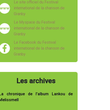
Le site officiel du Festival
international de la chanson de
Granby
Le Myspace du Festival
international de la chanson de
Granby
Le Facebook du Festival
international de la chanson de
Granby
Les archives
La chronique de l'album Lankou de
Melissmell