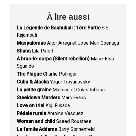
À lire aussi
La Légende de Baahubali : 1ère Partie
S.S.
Rajamouli
Maspalomas
Aitor Arregi et Jose Mari Goenaga
Shana
Lila Pinell
A bras-le-corps (Silent rebellion)
Marie-Elsa
Sgualdo
The Plague
Charlie Polinger
Cuba & Alaska
Yegor Troyanovsky
La petite graine
Mathias et Colas Rifkiss
Steeldown Murders
Marc Evans
Love on trial
Kôji Fukada
Pédale rurale
Antoine Vasquez
Woman and child
Saeed Roustaee
La famile Addams
Barry Sonnenfeld