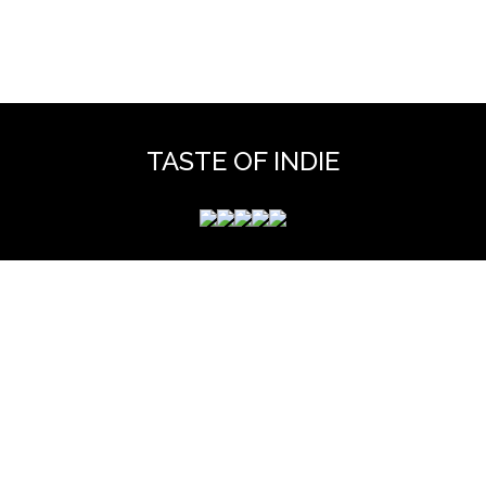
TASTE OF INDIE
 mérite que vous y jetiez un coup d'oeil pour y découvrir des 
et hors scène, déjà vues dans nos colonnes ou pas ...
www.tasteofindie.com
Contact
Mentions legales
Archives