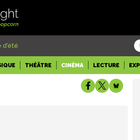
 d'été
SIQUE
THÉÂTRE
CINÉMA
LECTURE
EX