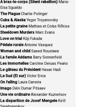
A bras-le-corps (Silent rebellion)
Marie-
Elsa Sgualdo
The Plague
Charlie Polinger
Cuba & Alaska
Yegor Troyanovsky
La petite graine
Mathias et Colas Rifkiss
Steeldown Murders
Marc Evans
Love on trial
Kôji Fukada
Pédale rurale
Antoine Vasquez
Woman and child
Saeed Roustaee
La famile Addams
Barry Sonnenfeld
Les Immortelles
Caroline Deruas Peano
Le gâteau du Président
Hasan Hadi
Le Sud (El sur)
Victor Erice
On falling
Laura Carreira
Imago
Déni Oumar Pitsaev
Une vie ordinaire
Alexander Kuznetsov
La disparition de Josef Mengele
Kirill
Serebrennikov