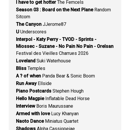
I have to get hotter
The Femcels
Season 03 : Board on the Next Plane
Random
Sitcom
The Canyon
JJerome87
U
Underscores
Interpol - Katy Perry - TVOD - Sprints -
Miossec - Suzane - No Pain No Pain - Orelsan
Festival des Vieilles Charrues 2026
Loveland
Suki Waterhouse
Bliss
Temples
A ? of when
Panda Bear & Sonic Boom
Run Away
Ellside
Piano Postcards
Stephen Hough
Hello Magpie
Inflatable Dead Horse
Interview
Boris Maurussane
Armed with love
Lucy Khanyan
Naoto Dance
Miniatus Quartet
Shadows
Alpha Cassiopeiae