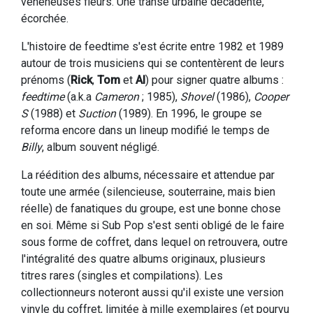
vénéneuses fleurs. Une transe urbaine décadente,
écorchée.
L'histoire de feedtime s'est écrite entre 1982 et 1989
autour de trois musiciens qui se contentèrent de leurs
prénoms (
Rick
,
Tom
et
Al
) pour signer quatre albums :
feedtime
(a.k.a
Cameron
; 1985),
Shovel
(1986),
Cooper
S
(1988) et
Suction
(1989). En 1996, le groupe se
reforma encore dans un lineup modifié le temps de
Billy
, album souvent négligé.
La réédition des albums, nécessaire et attendue par
toute une armée (silencieuse, souterraine, mais bien
réelle) de fanatiques du groupe, est une bonne chose
en soi. Même si Sub Pop s'est senti obligé de le faire
sous forme de coffret, dans lequel on retrouvera, outre
l'intégralité des quatre albums originaux, plusieurs
titres rares (singles et compilations). Les
collectionneurs noteront aussi qu'il existe une version
vinyle du coffret, limitée à mille exemplaires (et pourvu