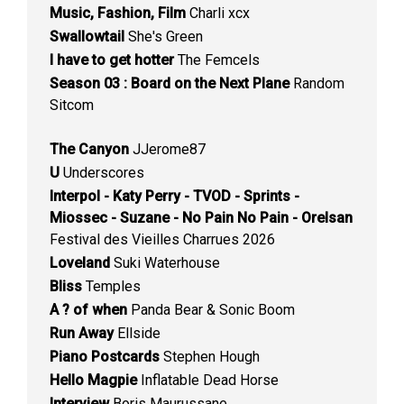
Music, Fashion, Film
Charli xcx
Swallowtail
She's Green
I have to get hotter
The Femcels
Season 03 : Board on the Next Plane
Random
Sitcom
The Canyon
JJerome87
U
Underscores
Interpol - Katy Perry - TVOD - Sprints -
Miossec - Suzane - No Pain No Pain - Orelsan
Festival des Vieilles Charrues 2026
Loveland
Suki Waterhouse
Bliss
Temples
A ? of when
Panda Bear & Sonic Boom
Run Away
Ellside
Piano Postcards
Stephen Hough
Hello Magpie
Inflatable Dead Horse
Interview
Boris Maurussane