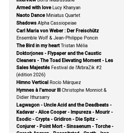
Armed with love
Lucy Khanyan
Naoto Dance
Miniatus Quartet
Shadows
Alpha Cassiopeiae
Carl Maria von Weber : Der Freischütz
Ensemble Wolf & Jean-Philippe Poncin
The Bird in my heart
Tristan Mélia
Doktorjones - Flypaper and the Caustic
Cleaners - The Toad Elevating Moment - Les
Sales Majestés
Festival de l'ArbraZik #2
(édition 2026)
Himno Vertical
Rocío Márquez
Hymnes à l'amour III
Christophe Monniot &
Didier Ithursarry
Lagwagon - Uncle Acid and the Deadbeats -
Kadavar - Alice Cooper - Impureza - Mourir -
Esodic - Crypta - Gridiron - Die Spitz -
Conjurer - Point Mort - Sinsaenum - Torche -