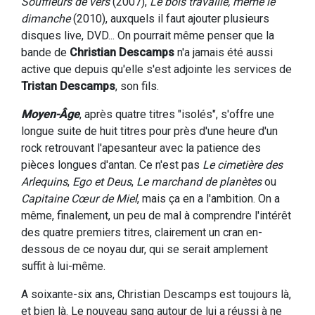
Souffleurs de vers
(2007),
Le bois travaille, même le
dimanche
(2010), auxquels il faut ajouter plusieurs
disques live, DVD... On pourrait même penser que la
bande de
Christian Descamps
n'a jamais été aussi
active que depuis qu'elle s'est adjointe les services de
Tristan Descamps
, son fils.
Moyen-Âge
, après quatre titres "isolés", s'offre une
longue suite de huit titres pour près d'une heure d'un
rock retrouvant l'apesanteur avec la patience des
pièces longues d'antan. Ce n'est pas
Le cimetière des
Arlequins
,
Ego et Deus
,
Le marchand de planètes
ou
Capitaine Cœur de Miel
, mais ça en a l'ambition. On a
même, finalement, un peu de mal à comprendre l'intérêt
des quatre premiers titres, clairement un cran en-
dessous de ce noyau dur, qui se serait amplement
suffit à lui-même.
A soixante-six ans, Christian Descamps est toujours là,
et bien là. Le nouveau sang autour de lui a réussi à ne