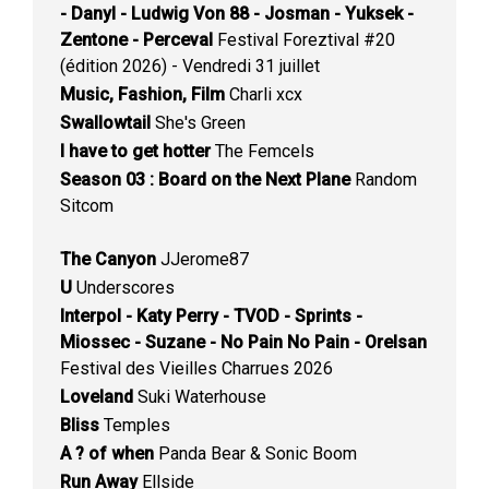
- Danyl - Ludwig Von 88 - Josman - Yuksek -
Zentone - Perceval
Festival Foreztival #20
(édition 2026) - Vendredi 31 juillet
Music, Fashion, Film
Charli xcx
Swallowtail
She's Green
I have to get hotter
The Femcels
Season 03 : Board on the Next Plane
Random
Sitcom
The Canyon
JJerome87
U
Underscores
Interpol - Katy Perry - TVOD - Sprints -
Miossec - Suzane - No Pain No Pain - Orelsan
Festival des Vieilles Charrues 2026
Loveland
Suki Waterhouse
Bliss
Temples
A ? of when
Panda Bear & Sonic Boom
Run Away
Ellside