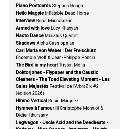
Piano Postcards
Stephen Hough
Hello Magpie
Inflatable Dead Horse
Interview
Boris Maurussane
Armed with love
Lucy Khanyan
Naoto Dance
Miniatus Quartet
Shadows
Alpha Cassiopeiae
Carl Maria von Weber : Der Freischütz
Ensemble Wolf & Jean-Philippe Poncin
The Bird in my heart
Tristan Mélia
Doktorjones - Flypaper and the Caustic
Cleaners - The Toad Elevating Moment - Les
Sales Majestés
Festival de l'ArbraZik #2
(édition 2026)
Himno Vertical
Rocío Márquez
Hymnes à l'amour III
Christophe Monniot &
Didier Ithursarry
Lagwagon - Uncle Acid and the Deadbeats -