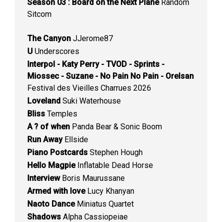
Season 03 : Board on the Next Plane
Random
Sitcom
The Canyon
JJerome87
U
Underscores
Interpol - Katy Perry - TVOD - Sprints -
Miossec - Suzane - No Pain No Pain - Orelsan
Festival des Vieilles Charrues 2026
Loveland
Suki Waterhouse
Bliss
Temples
A ? of when
Panda Bear & Sonic Boom
Run Away
Ellside
Piano Postcards
Stephen Hough
Hello Magpie
Inflatable Dead Horse
Interview
Boris Maurussane
Armed with love
Lucy Khanyan
Naoto Dance
Miniatus Quartet
Shadows
Alpha Cassiopeiae