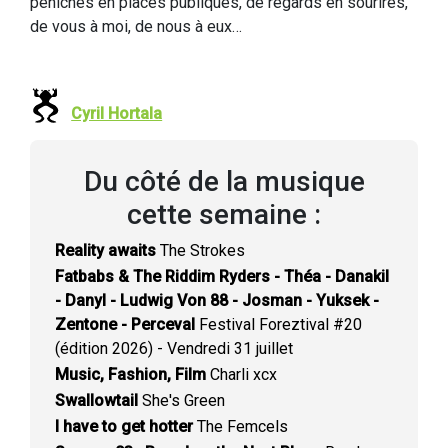
péniches en places publiques, de regards en sourires,
de vous à moi, de nous à eux…
Cyril Hortala
Du côté de la musique
cette semaine :
Reality awaits
The Strokes
Fatbabs & The Riddim Ryders - Théa - Danakil
- Danyl - Ludwig Von 88 - Josman - Yuksek -
Zentone - Perceval
Festival Foreztival #20
(édition 2026) - Vendredi 31 juillet
Music, Fashion, Film
Charli xcx
Swallowtail
She's Green
I have to get hotter
The Femcels