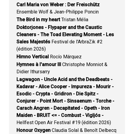
Carl Maria von Weber : Der Freischütz
Ensemble Wolf & Jean-Philippe Poncin
The Bird in my heart
Tristan Mélia
Doktorjones - Flypaper and the Caustic
Cleaners - The Toad Elevating Moment - Les
Sales Majestés
Festival de l'ArbraZik #2
(édition 2026)
Himno Vertical
Rocío Márquez
Hymnes à l'amour III
Christophe Monniot &
Didier Ithursarry
Lagwagon - Uncle Acid and the Deadbeats -
Kadavar - Alice Cooper - Impureza - Mourir -
Esodic - Crypta - Gridiron - Die Spitz -
Conjurer - Point Mort - Sinsaenum - Torche -
Carach Angren - Decapitated - Opeth - Iron
Maiden - BRUIT <= - Combust - Vigljós -
Hellfest Open Air Festival #19 (édition 2026)
Honour Oxygen
Claudia Solal & Benoît Delbecq