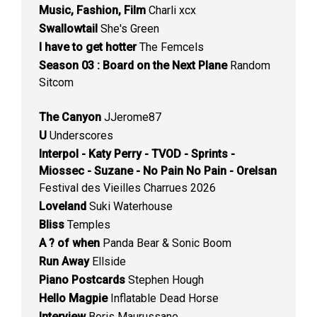
Music, Fashion, Film
Charli xcx
Swallowtail
She's Green
I have to get hotter
The Femcels
Season 03 : Board on the Next Plane
Random
Sitcom
The Canyon
JJerome87
U
Underscores
Interpol - Katy Perry - TVOD - Sprints -
Miossec - Suzane - No Pain No Pain - Orelsan
Festival des Vieilles Charrues 2026
Loveland
Suki Waterhouse
Bliss
Temples
A ? of when
Panda Bear & Sonic Boom
Run Away
Ellside
Piano Postcards
Stephen Hough
Hello Magpie
Inflatable Dead Horse
Interview
Boris Maurussane