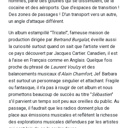
hommes, parle des gouines qui se dissimulent, de la
cocaïne et des aéroports. Que d'espaces de transition !
Des zones de passages ! D'un transport vers un autre,
un angle d'attaque différent.
Un album estampillé "Tricatel", fameuse maison de
production dirigée par
Bertrand Burgalat
, éveille aussi
la curiosité surtout quand on sait que l'artiste vient de
ce pays découvert par Jacques Cartier. Canadien, il est
à l'aise en Français comme en Anglais. Quelque fois
proche du phrasé de
Laurent Voulzy
et des
balancements musicaux d'
Alain Chamfort
, Jef Barbara
est surtout un personnage singulier et attachant. Fragile
ou fantasque, il n'a pas à rougir de cet album et nous
promettons beaucoup de succès au titre "
Sébastien
"
s'il parvient un temps soit peu aux oreilles du public. Au
passage, il faudrait que les radios donnent plus de
place aux émissions musicales et reflètent la richesse
des explorations musicales défendues par les artistes