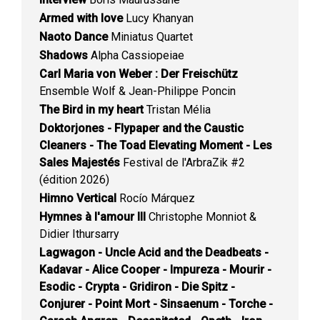
Armed with love
Lucy Khanyan
Naoto Dance
Miniatus Quartet
Shadows
Alpha Cassiopeiae
Carl Maria von Weber : Der Freischütz
Ensemble Wolf & Jean-Philippe Poncin
The Bird in my heart
Tristan Mélia
Doktorjones - Flypaper and the Caustic
Cleaners - The Toad Elevating Moment - Les
Sales Majestés
Festival de l'ArbraZik #2
(édition 2026)
Himno Vertical
Rocío Márquez
Hymnes à l'amour III
Christophe Monniot &
Didier Ithursarry
Lagwagon - Uncle Acid and the Deadbeats -
Kadavar - Alice Cooper - Impureza - Mourir -
Esodic - Crypta - Gridiron - Die Spitz -
Conjurer - Point Mort - Sinsaenum - Torche -