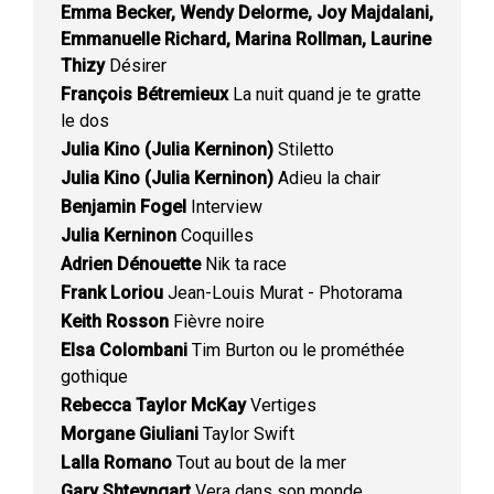
Emma Becker, Wendy Delorme, Joy Majdalani,
Emmanuelle Richard, Marina Rollman, Laurine
Thizy
Désirer
François Bétremieux
La nuit quand je te gratte
le dos
Julia Kino (Julia Kerninon)
Stiletto
Julia Kino (Julia Kerninon)
Adieu la chair
Benjamin Fogel
Interview
Julia Kerninon
Coquilles
Adrien Dénouette
Nik ta race
Frank Loriou
Jean-Louis Murat - Photorama
Keith Rosson
Fièvre noire
Elsa Colombani
Tim Burton ou le prométhée
gothique
Rebecca Taylor McKay
Vertiges
Morgane Giuliani
Taylor Swift
Lalla Romano
Tout au bout de la mer
Gary Shteyngart
Vera dans son monde