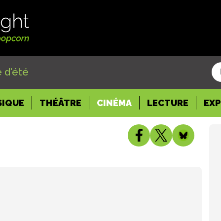
 d'été
SIQUE
THÉÂTRE
CINÉMA
LECTURE
EX