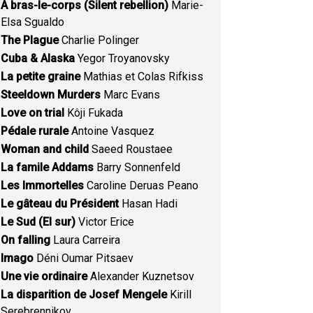
A bras-le-corps (Silent rebellion)
Marie-
Elsa Sgualdo
The Plague
Charlie Polinger
Cuba & Alaska
Yegor Troyanovsky
La petite graine
Mathias et Colas Rifkiss
Steeldown Murders
Marc Evans
Love on trial
Kôji Fukada
Pédale rurale
Antoine Vasquez
Woman and child
Saeed Roustaee
La famile Addams
Barry Sonnenfeld
Les Immortelles
Caroline Deruas Peano
Le gâteau du Président
Hasan Hadi
Le Sud (El sur)
Victor Erice
On falling
Laura Carreira
Imago
Déni Oumar Pitsaev
Une vie ordinaire
Alexander Kuznetsov
La disparition de Josef Mengele
Kirill
Serebrennikov