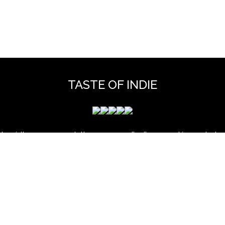
TASTE OF INDIE
 mérite que vous y jetiez un coup d'oeil pour y découvrir des 
et hors scène, déjà vues dans nos colonnes ou pas ...
www.tasteofindie.com
Contact
Mentions legales
Archives