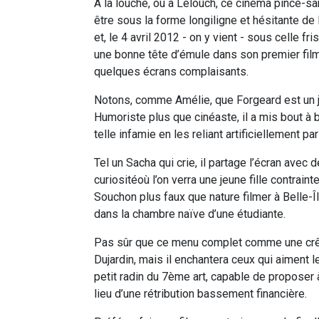
À la louche, ou à Lelouch, ce cinéma pince-san
être sous la forme longiligne et hésitante de 
et, le 4 avril 2012 - on y vient - sous celle f
une bonne tête d’émule dans son premier film, 
quelques écrans complaisants.
Notons, comme Amélie, que Forgeard est un j
Humoriste plus que cinéaste, il a mis bout à b
telle infamie en les reliant artificiellement p
Tel un Sacha qui crie, il partage l’écran ave
curiositéoù l’on verra une jeune fille contrain
Souchon plus faux que nature filmer à Belle-Î
dans la chambre naïve d’une étudiante.
Pas sûr que ce menu complet comme une crêp
Dujardin, mais il enchantera ceux qui aiment 
petit radin du 7ème art, capable de proposer
lieu d’une rétribution bassement financière.