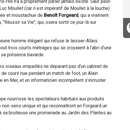
s-rire n’a à proprement parler jamais existé. Sauf peut-
Luc Moullet (car il est impératif de Moullet à la louche)
risée et moustachue de
Benoît Forgeard
, qui a vraiment
"Réussir sa Vie", qui, osera sortir ce jour-là sur
eune homme élégant qui refuse le laisser-Allais.
out trois courts métrages qui se croyaient à l’abri d’une
ar sa présence bavarde.
c des oiseaux empaillés ne déparant pas d’un cabinet de
te de courir nue pendant un match de foot, un Alain
le en Mer, et un informaticien incompétent s’incruster
e nourrisse les spectateurs habitués aux produits
le non-sens unique et qui reconnaîtront en Forgeard un
 à sa bruiteuse une promenade au Jardin des Plantes au