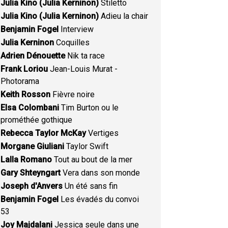
Julia Kino (Julia Kerninon)
Stiletto
Julia Kino (Julia Kerninon)
Adieu la chair
Benjamin Fogel
Interview
Julia Kerninon
Coquilles
Adrien Dénouette
Nik ta race
Frank Loriou
Jean-Louis Murat -
Photorama
Keith Rosson
Fièvre noire
Elsa Colombani
Tim Burton ou le
prométhée gothique
Rebecca Taylor McKay
Vertiges
Morgane Giuliani
Taylor Swift
Lalla Romano
Tout au bout de la mer
Gary Shteyngart
Vera dans son monde
Joseph d'Anvers
Un été sans fin
Benjamin Fogel
Les évadés du convoi
53
Joy Majdalani
Jessica seule dans une