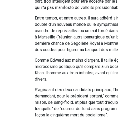
part, trop intelligent pour être accepté par l
qui n'a pas manifesté de velléité présidentiab
Entre temps, et entre autres, il aura adhéré 
double d'un nouveau monde où le sympathisant
craindre de représailles ou un exil forcé dan
à Marseille ("réunion aussi panurgique qu'un 
dernière chance de Ségolène Royal à Montreui
des coudes pour figurer au banquet des mille
Comme Edward aux mains d'argent, il taille 
microcosme politique qu'il compare à un boca
Khan, l'homme aux trois initiales, avant qu'il
divers.
S'agissant des deux candidats principaux, 
demandant, pour le président sortant," comm
raison, de sang-froid, et plus que tout d'équip
tranquille" de "coureur de fond sans program
façon la cinquième mort du socialisme".