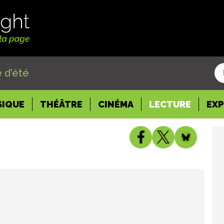
 d'été
SIQUE
THÉÂTRE
CINÉMA
LECTURE
EX