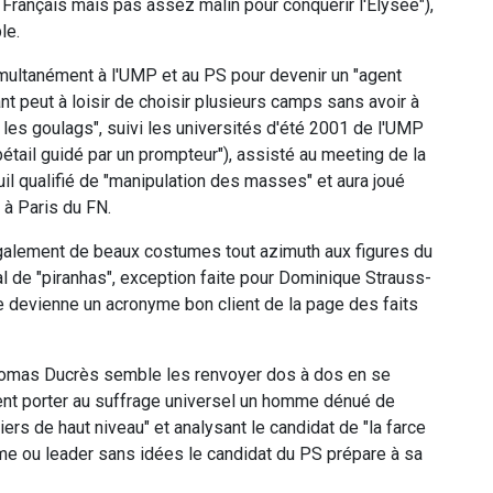
es Français mais pas assez malin pour conquérir l'Elysée"),
le.
simultanément à l'UMP et au PS pour devenir un "agent
 peut à loisir de choisir plusieurs camps sans avoir à
s les goulags", suivi les universités d'été 2001 de l'UMP
bétail guidé par un prompteur"), assisté au meeting de la
l qualifié de "manipulation des masses" et aura joué
 à Paris du FN.
également de beaux costumes tout azimuth aux figures du
l de "piranhas", exception faite pour Dominique Strauss-
 ne devienne un acronyme bon client de la page des faits
Thomas Ducrès semble les renvoyer dos à dos en se
ent porter au suffrage universel un homme dénué de
iers de haut niveau" et analysant le candidat de "la farce
me ou leader sans idées le candidat du PS prépare à sa