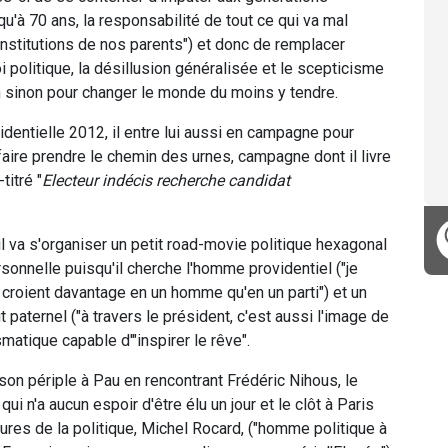
u'à 70 ans, la responsabilité de tout ce qui va mal
institutions de nos parents") et donc de remplacer
i politique, la désillusion généralisée et le scepticisme
tion sinon pour changer le monde du moins y tendre.
identielle 2012, il entre lui aussi en campagne pour
i faire prendre le chemin des urnes, campagne dont il livre
titré "
Electeur indécis recherche candidat
il va s'organiser un petit road-movie politique hexagonal
sonnelle puisqu'il cherche l'homme providentiel ("je
 croient davantage en un homme qu'en un parti") et un
t paternel ("à travers le président, c'est aussi l'image de
matique capable d'"inspirer le rêve".
 périple à Pau en rencontrant Frédéric Nihous, le
ui n'a aucun espoir d'être élu un jour et le clôt à Paris
aures de la politique, Michel Rocard, ("homme politique à