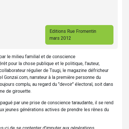
Editions Rue Fromentin
mars 2012
par le milieu familial et de conscience
êt pour la chose publique et le politique, l'auteur,
, collaborateur régulier de Tsugi, le magazine défricheur
el Gonzaï.com, narrateur à la première personne du
 toujours complu, au regard du "devoir" électoral, soit dans
me de girouette.
alpagué par une prise de conscience taraudante, il se rend
ux jeunes générations actives de prendre les rênes du
elles-ci de se contenter d'imputer aux générations