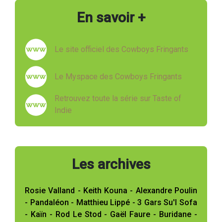
En savoir +
Le site officiel des Cowboys Fringants
Le Myspace des Cowboys Fringants
Retrouvez toute la série sur Taste of
Indie
Les archives
Rosie Valland - Keith Kouna - Alexandre Poulin
- Pandaléon - Matthieu Lippé - 3 Gars Su'l Sofa
- Kaïn - Rod Le Stod - Gaël Faure - Buridane -