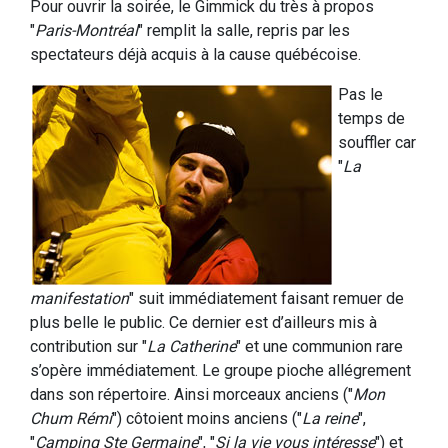
Pour ouvrir la soirée, le Gimmick du très à propos
"
Paris-Montréal
" remplit la salle, repris par les
spectateurs déjà acquis à la cause québécoise.
Pas le
temps de
souffler car
"
La
manifestation
" suit immédiatement faisant remuer de
plus belle le public. Ce dernier est d’ailleurs mis à
contribution sur "
La Catherine
" et une communion rare
s’opère immédiatement. Le groupe pioche allégrement
dans son répertoire. Ainsi morceaux anciens ("
Mon
Chum Rémi
") côtoient moins anciens ("
La reine
",
"
Camping Ste Germaine
", "
Si la vie vous intéresse
") et