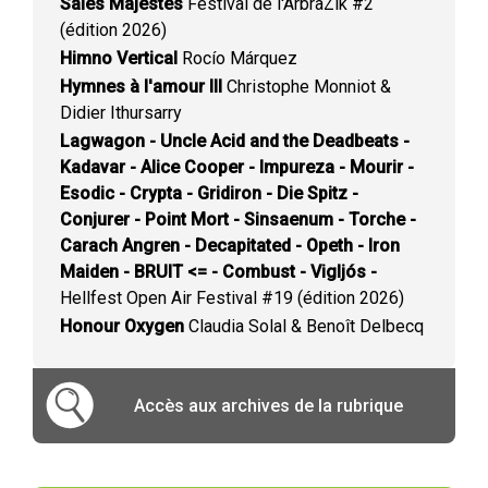
Sales Majestés
Festival de l'ArbraZik #2
(édition 2026)
Himno Vertical
Rocío Márquez
Hymnes à l'amour III
Christophe Monniot &
Didier Ithursarry
Lagwagon - Uncle Acid and the Deadbeats -
Kadavar - Alice Cooper - Impureza - Mourir -
Esodic - Crypta - Gridiron - Die Spitz -
Conjurer - Point Mort - Sinsaenum - Torche -
Carach Angren - Decapitated - Opeth - Iron
Maiden - BRUIT <= - Combust - Vigljós -
Hellfest Open Air Festival #19 (édition 2026)
Honour Oxygen
Claudia Solal & Benoît Delbecq
Accès aux archives de la rubrique