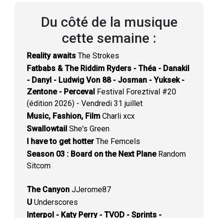
Du côté de la musique
cette semaine :
Reality awaits
The Strokes
Fatbabs & The Riddim Ryders - Théa - Danakil
- Danyl - Ludwig Von 88 - Josman - Yuksek -
Zentone - Perceval
Festival Foreztival #20
(édition 2026) - Vendredi 31 juillet
Music, Fashion, Film
Charli xcx
Swallowtail
She's Green
I have to get hotter
The Femcels
Season 03 : Board on the Next Plane
Random
Sitcom
The Canyon
JJerome87
U
Underscores
Interpol - Katy Perry - TVOD - Sprints -