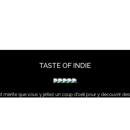
TASTE OF INDIE
 mérite que vous y jetiez un coup d'oeil pour y découvrir des 
et hors scène, déjà vues dans nos colonnes ou pas ...
www.tasteofindie.com