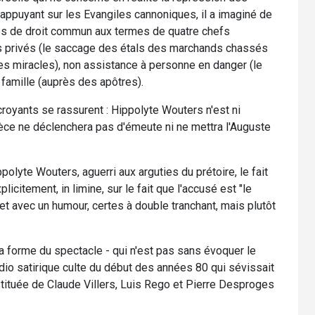
s'appuyant sur les Evangiles cannoniques, il a imaginé de
es de droit commun aux termes de quatre chefs
ens privés (le saccage des étals des marchands chassés
les miracles), non assistance à personne en danger (le
 famille (auprès des apôtres).
royants se rassurent : Hippolyte Wouters n'est ni
ièce ne déclenchera pas d'émeute ni ne mettra l'Auguste
ppolyte Wouters, aguerri aux arguties du prétoire, le fait
icitement, in limine, sur le fait que l'accusé est "le
, et avec un humour, certes à double tranchant, mais plutôt
 la forme du spectacle - qui n'est pas sans évoquer le
adio satirique culte du début des années 80 qui sévissait
stituée de Claude Villers, Luis Rego et Pierre Desproges