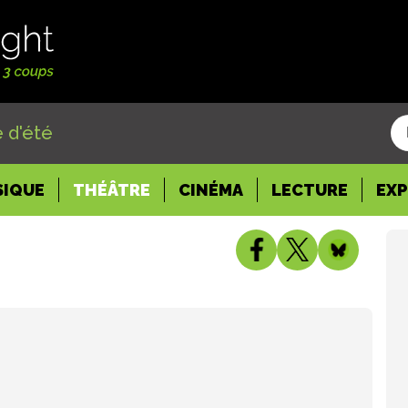
 d'été
SIQUE
THÉÂTRE
CINÉMA
LECTURE
EX