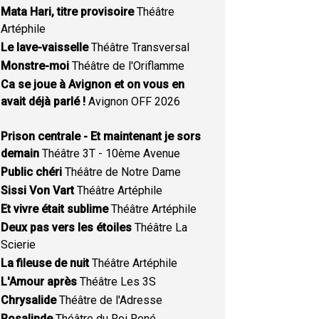
Mata Hari, titre provisoire
Théâtre
Artéphile
Le lave-vaisselle
Théâtre Transversal
Monstre-moi
Théâtre de l'Oriflamme
Ca se joue à Avignon et on vous en
avait déjà parlé !
Avignon OFF 2026
Prison centrale - Et maintenant je sors
demain
Théâtre 3T - 10ème Avenue
Public chéri
Théâtre de Notre Dame
Sissi Von Vart
Théâtre Artéphile
Et vivre était sublime
Théâtre Artéphile
Deux pas vers les étoiles
Théâtre La
Scierie
La fileuse de nuit
Théâtre Artéphile
L'Amour après
Théâtre Les 3S
Chrysalide
Théâtre de l'Adresse
Rosalinde
Théâtre du Roi René