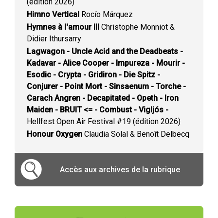
(édition 2026)
Himno Vertical
Rocío Márquez
Hymnes à l'amour III
Christophe Monniot &
Didier Ithursarry
Lagwagon - Uncle Acid and the Deadbeats -
Kadavar - Alice Cooper - Impureza - Mourir -
Esodic - Crypta - Gridiron - Die Spitz -
Conjurer - Point Mort - Sinsaenum - Torche -
Carach Angren - Decapitated - Opeth - Iron
Maiden - BRUIT <= - Combust - Vigljós -
Hellfest Open Air Festival #19 (édition 2026)
Honour Oxygen
Claudia Solal & Benoît Delbecq
Accès aux archives de la rubrique