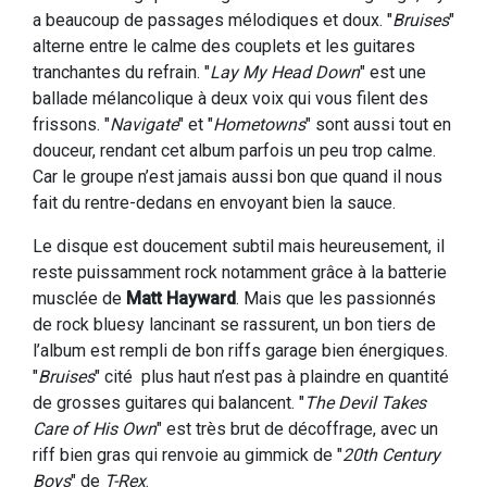
a beaucoup de passages mélodiques et doux. "
Bruises
"
alterne entre le calme des couplets et les guitares
tranchantes du refrain. "
Lay My Head Down
" est une
ballade mélancolique à deux voix qui vous filent des
frissons. "
Navigate
" et "
Hometowns
" sont aussi tout en
douceur, rendant cet album parfois un peu trop calme.
Car le groupe n’est jamais aussi bon que quand il nous
fait du rentre-dedans en envoyant bien la sauce.
Le disque est doucement subtil mais heureusement, il
reste puissamment rock notamment grâce à la batterie
musclée de
Matt Hayward
. Mais que les passionnés
de rock bluesy lancinant se rassurent, un bon tiers de
l’album est rempli de bon riffs garage bien énergiques.
"
Bruises
" cité plus haut n’est pas à plaindre en quantité
de grosses guitares qui balancent. "
The Devil Takes
Care of His Own
" est très brut de décoffrage, avec un
riff bien gras qui renvoie au gimmick de "
20th Century
Boys
" de
T-Rex
.