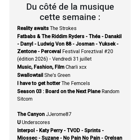
Du côté de la musique
cette semaine :
Reality awaits
The Strokes
Fatbabs & The Riddim Ryders - Théa - Danakil
- Danyl - Ludwig Von 88 - Josman - Yuksek -
Zentone - Perceval
Festival Foreztival #20
(édition 2026) - Vendredi 31 juillet
Music, Fashion, Film
Charli xcx
Swallowtail
She's Green
I have to get hotter
The Femcels
Season 03 : Board on the Next Plane
Random
Sitcom
The Canyon
JJerome87
U
Underscores
Interpol - Katy Perry - TVOD - Sprints -
Miossec - Suzane - No Pain No Pain - Orelsan