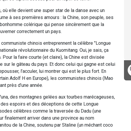
, où elle devient une super star de la danse avec un
ourne à ses premières amours : la Chine, son peuple, ses
tit bonhomme colérique qui pense sincèrement que la
ouverner correctement un pays.
i communiste chinois entreprennent la célèbre "Longue
ationale révolutionnaire du Kuomitang. Oui, je sais, ça
. Pour la faire courte (et claire), la Chine est divisée
se sur le gâteau du pays. Et donc celui qui gagne est celui
repousser, l’acculer, lui montrer qui est le plus fort. En
rtain Adolf H en Europe), les communistes chinois (Mao
dant près d’une année.
r Yuna, des montagnes gelées aux tourbes marécageuses,
des espoirs et des déceptions de cette Longue
isodes célèbres comme la traversée du Dadu (une
ur finalement arriver dans une province au nom
itou de la Chine, soutenu par Staline (un méchant coco