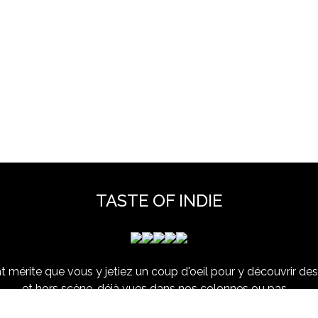
TASTE OF INDIE
 mérite que vous y jetiez un coup d'oeil pour y découvrir des 
et hors scène, déjà vues dans nos colonnes ou pas ...
www.tasteofindie.com