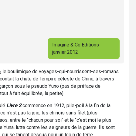
Imagine & Co Editions
janvier 2012
é
, le boulimique de voyages-qui-nourrissent-ses-romans.
acontait la chute de l’empire céleste de Chine, à travers
 garçon sous le pseudo Yuno (pas de préface de
tout à fait équilibrée, la petite).
ulé
Livre 2
commence en 1912, pile-poil à la fin de la
 n’est pas la joie, les chinois sans filet (plus
os, entre le "chacun pour soi" et le "c’est moi le plus
e Yuna, lutte contre les seigneurs de la guerre. Ils sont
, qui se tapent dessus pour un lopin de terre.