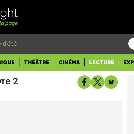
 d'été
SIQUE
THÉÂTRE
CINÉMA
LECTURE
EX
vre 2