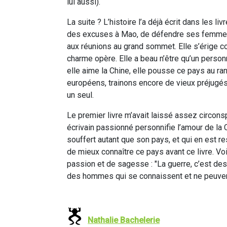
lui aussi).
La suite ? L’histoire l’a déjà écrit dans les l
des excuses à Mao, de défendre ses femmes, 
aux réunions au grand sommet. Elle s’érige c
charme opère. Elle a beau n’être qu’un personn
elle aime la Chine, elle pousse ce pays au ra
européens, trainons encore de vieux préjugés 
un seul.
Le premier livre m’avait laissé assez circons
écrivain passionné personnifie l’amour de la C
souffert autant que son pays, et qui en est re
de mieux connaître ce pays avant ce livre. Voi
passion et de sagesse : "La guerre, c’est de
des hommes qui se connaissent et ne peuvent
Nathalie Bachelerie