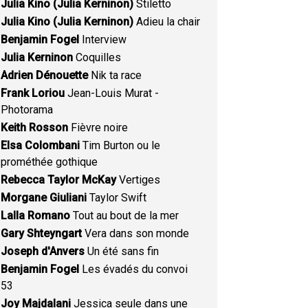
Julia Kino (Julia Kerninon)
Stiletto
Julia Kino (Julia Kerninon)
Adieu la chair
Benjamin Fogel
Interview
Julia Kerninon
Coquilles
Adrien Dénouette
Nik ta race
Frank Loriou
Jean-Louis Murat -
Photorama
Keith Rosson
Fièvre noire
Elsa Colombani
Tim Burton ou le
prométhée gothique
Rebecca Taylor McKay
Vertiges
Morgane Giuliani
Taylor Swift
Lalla Romano
Tout au bout de la mer
Gary Shteyngart
Vera dans son monde
Joseph d'Anvers
Un été sans fin
Benjamin Fogel
Les évadés du convoi
53
Joy Majdalani
Jessica seule dans une