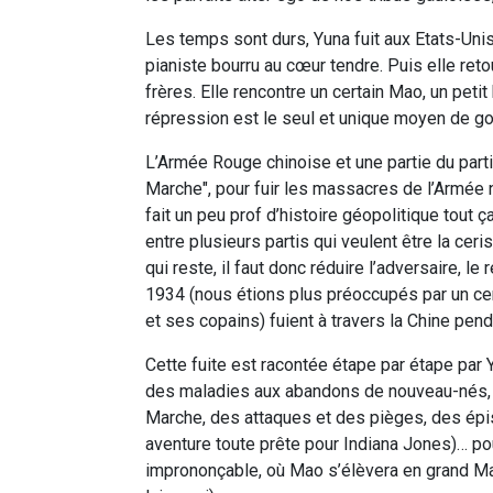
Les temps sont durs, Yuna fuit aux Etats-Unis
pianiste bourru au cœur tendre. Puis elle ret
frères. Elle rencontre un certain Mao, un pe
répression est le seul et unique moyen de g
L’Armée Rouge chinoise et une partie du part
Marche", pour fuir les massacres de l’Armée n
fait un peu prof d’histoire géopolitique tout ça
entre plusieurs partis qui veulent être la ceri
qui reste, il faut donc réduire l’adversaire, le 
1934 (nous étions plus préoccupés par un ce
et ses copains) fuient à travers la Chine pen
Cette fuite est racontée étape par étape pa
des maladies aux abandons de nouveau-nés, 
Marche, des attaques et des pièges, des ép
aventure toute prête pour Indiana Jones)… po
imprononçable, où Mao s’élèvera en grand Man