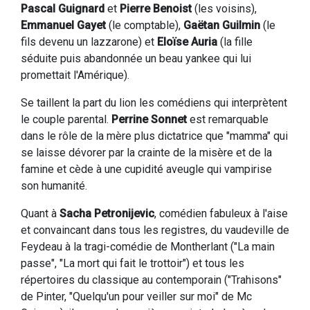
Pascal Guignard
et
Pierre Benoist
(les voisins),
Emmanuel Gayet
(le comptable),
Gaëtan Guilmin
(le
fils devenu un lazzarone) et
Eloïse Auria
(la fille
séduite puis abandonnée un beau yankee qui lui
promettait l'Amérique).
Se taillent la part du lion les comédiens qui interprètent
le couple parental.
Perrine Sonnet
est remarquable
dans le rôle de la mère plus dictatrice que "mamma" qui
se laisse dévorer par la crainte de la misère et de la
famine et cède à une cupidité aveugle qui vampirise
son humanité.
Quant à
Sacha Petronijevic
, comédien fabuleux à l'aise
et convaincant dans tous les registres, du vaudeville de
Feydeau à la tragi-comédie de Montherlant ("La main
passe", "La mort qui fait le trottoir") et tous les
répertoires du classique au contemporain ("Trahisons"
de Pinter, "Quelqu'un pour veiller sur moi" de Mc