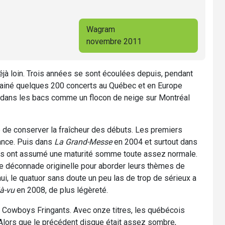
Wagram
novembre 2011
éjà loin. Trois années se sont écoulées depuis, pendant
ainé quelques 200 concerts au Québec et en Europe
ans les bacs comme un flocon de neige sur Montréal
ile de conserver la fraîcheur des débuts. Les premiers
iance. Puis dans
La Grand-Messe
en 2004 et surtout dans
oys ont assumé une maturité somme toute assez normale.
che déconnade originelle pour aborder leurs thèmes de
hui, le quatuor sans doute un peu las de trop de sérieux a
jà-vu
en 2008, de plus légèreté.
s Cowboys Fringants. Avec onze titres, les québécois
 Alors que le précédent disque était assez sombre,