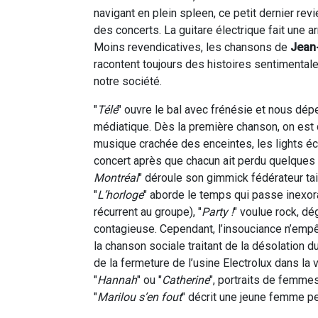
navigant en plein spleen, ce petit dernier re
des concerts. La guitare électrique fait une ar
Moins revendicatives, les chansons de
Jean
racontent toujours des histoires sentimental
notre société.
"
Télé
" ouvre le bal avec frénésie et nous dép
médiatique. Dès la première chanson, on est d
musique crachée des enceintes, les lights écl
concert après que chacun ait perdu quelques li
Montréal
" déroule son gimmick fédérateur tai
"
L’horloge
" aborde le temps qui passe inexo
récurrent au groupe), "
Party !
" voulue rock, d
contagieuse. Cependant, l’insouciance n’empê
la chanson sociale traitant de la désolation d
de la fermeture de l’usine Electrolux dans la 
"
Hannah
" ou "
Catherine
", portraits de femme
"
Marilou s’en fout
" décrit une jeune femme pe