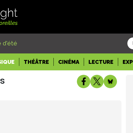
 d'été
SIQUE
THÉÂTRE
CINÉMA
LECTURE
EX
ts