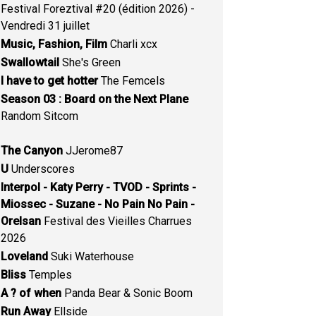
Festival Foreztival #20 (édition 2026) -
Vendredi 31 juillet
Music, Fashion, Film
Charli xcx
Swallowtail
She's Green
I have to get hotter
The Femcels
Season 03 : Board on the Next Plane
Random Sitcom
The Canyon
JJerome87
U
Underscores
Interpol - Katy Perry - TVOD - Sprints -
Miossec - Suzane - No Pain No Pain -
Orelsan
Festival des Vieilles Charrues
2026
Loveland
Suki Waterhouse
Bliss
Temples
A ? of when
Panda Bear & Sonic Boom
Run Away
Ellside