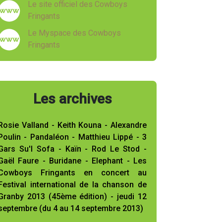
Le site officiel des Cowboys
Fringants
Le Myspace des Cowboys
Fringants
Les archives
Rosie Valland - Keith Kouna - Alexandre
Poulin - Pandaléon - Matthieu Lippé - 3
Gars Su'l Sofa - Kaïn - Rod Le Stod -
Gaël Faure - Buridane - Elephant - Les
Cowboys Fringants en concert au
Festival international de la chanson de
Granby 2013 (45ème édition) - jeudi 12
septembre (du 4 au 14 septembre 2013)