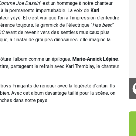
Comme Joe Dassin
" est un hommage à notre chanteur
t à la permanente imperturbable. La voix de
Karl
r yéyé. Et c’est vrai que l’on a l’impression d’entendre
férence toujours, le gimmick de l’électrique "
Has been
"
DC
avant de revenir vers des sentiers musicaux plus
ue, à l’instar de groupes dinosaures, elle imagine la
clôture l’album comme un épilogue.
Marie-Annick Lépine
,
itre, partageant le refrain avec Karl Tremblay, le chanteur
boys Fringants de renouer avec la légèreté d’antan. Ils
t bien. Avec cet album davantage taillé pour la scène, on
anches dans notre pays.