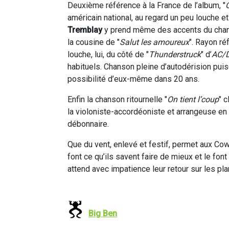
Deuxième référence à la France de l’album, "
américain national, au regard un peu louche e
Tremblay
y prend même des accents du chanteu
la cousine de "
Salut les amoureux
". Rayon ré
louche, lui, du côté de "
Thunderstruck
" d’
AC/
habituels. Chanson pleine d’autodérision puisq
possibilité d’eux-même dans 20 ans.
Enfin la chanson ritournelle "
On tient l’coup
" 
la violoniste-accordéoniste et arrangeuse en t
débonnaire.
Que du vent, enlevé et festif, permet aux Cow
font ce qu’ils savent faire de mieux et le fon
attend avec impatience leur retour sur les pl
Big Ben