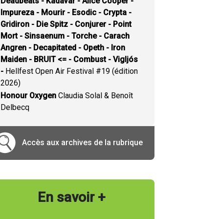
Deadbeats - Kadavar - Alice Cooper -
Impureza - Mourir - Esodic - Crypta -
Gridiron - Die Spitz - Conjurer - Point
Mort - Sinsaenum - Torche - Carach
Angren - Decapitated - Opeth - Iron
Maiden - BRUIT <= - Combust - Vigljós
-
Hellfest Open Air Festival #19 (édition
2026)
Honour Oxygen
Claudia Solal & Benoît
Delbecq
Accès aux archives de la rubrique
En savoir +