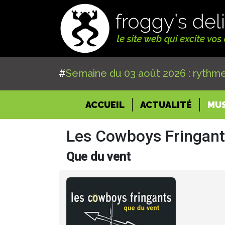
#
Semaine du 03 août 2026 : rythme
(CURRENT)
ACCUEIL
ACTUALITÉ
MU
Les Cowboys Fringan
Que du vent