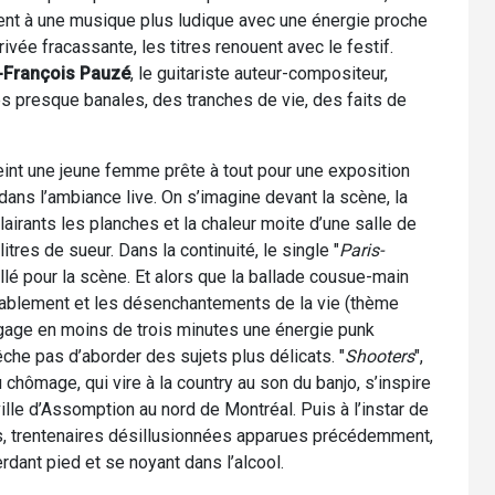
vient à une musique plus ludique avec une énergie proche
rivée fracassante, les titres renouent avec le festif.
-François Pauzé
, le guitariste auteur-compositeur,
es presque banales, des tranches de vie, des faits de
eint une jeune femme prête à tout pour une exposition
ans l’ambiance live. On s’imagine devant la scène, la
airants les planches et la chaleur moite d’une salle de
tres de sueur. Dans la continuité, le single "
Paris-
llé pour la scène. Et alors que la ballade cousue-main
rablement et les désenchantements de la vie (thème
égage en moins de trois minutes une énergie punk
che pas d’aborder des sujets plus délicats. "
Shooters
",
u chômage, qui vire à la country au son du banjo, s’inspire
ville d’Assomption au nord de Montréal. Puis à l’instar de
s, trentenaires désillusionnées apparues précédemment,
rdant pied et se noyant dans l’alcool.