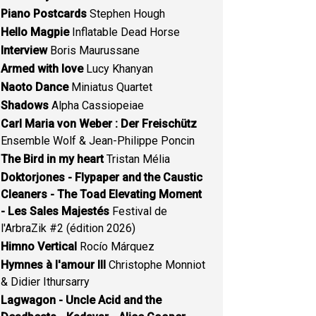
Piano Postcards
Stephen Hough
Hello Magpie
Inflatable Dead Horse
Interview
Boris Maurussane
Armed with love
Lucy Khanyan
Naoto Dance
Miniatus Quartet
Shadows
Alpha Cassiopeiae
Carl Maria von Weber : Der Freischütz
Ensemble Wolf & Jean-Philippe Poncin
The Bird in my heart
Tristan Mélia
Doktorjones - Flypaper and the Caustic
Cleaners - The Toad Elevating Moment
- Les Sales Majestés
Festival de
l'ArbraZik #2 (édition 2026)
Himno Vertical
Rocío Márquez
Hymnes à l'amour III
Christophe Monniot
& Didier Ithursarry
Lagwagon - Uncle Acid and the