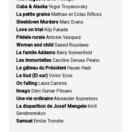
Cuba & Alaska
Yegor Troyanovsky
La petite graine
Mathias et Colas Rifkiss
Steeldown Murders
Marc Evans
Love on trial
Kôji Fukada
Pédale rurale
Antoine Vasquez
Woman and child
Saeed Roustaee
La famile Addams
Barry Sonnenfeld
Les Immortelles
Caroline Deruas Peano
Le gâteau du Président
Hasan Hadi
Le Sud (El sur)
Victor Erice
On falling
Laura Carreira
Imago
Déni Oumar Pitsaev
Une vie ordinaire
Alexander Kuznetsov
La disparition de Josef Mengele
Kirill
Serebrennikov
Samuel
Emilie Tronche