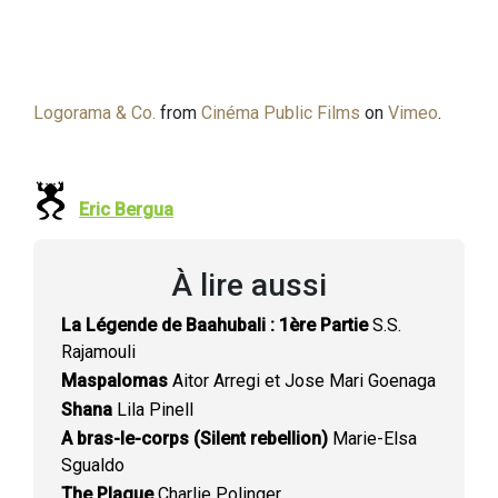
Logorama & Co.
from
Cinéma Public Films
on
Vimeo
.
Eric Bergua
À lire aussi
La Légende de Baahubali : 1ère Partie
S.S.
Rajamouli
Maspalomas
Aitor Arregi et Jose Mari Goenaga
Shana
Lila Pinell
A bras-le-corps (Silent rebellion)
Marie-Elsa
Sgualdo
The Plague
Charlie Polinger