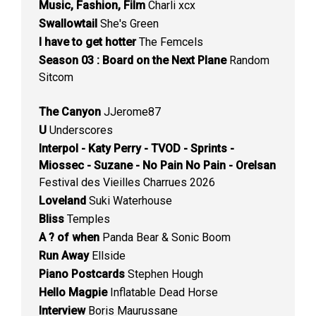
Music, Fashion, Film
Charli xcx
Swallowtail
She's Green
I have to get hotter
The Femcels
Season 03 : Board on the Next Plane
Random
Sitcom
The Canyon
JJerome87
U
Underscores
Interpol - Katy Perry - TVOD - Sprints -
Miossec - Suzane - No Pain No Pain - Orelsan
Festival des Vieilles Charrues 2026
Loveland
Suki Waterhouse
Bliss
Temples
A ? of when
Panda Bear & Sonic Boom
Run Away
Ellside
Piano Postcards
Stephen Hough
Hello Magpie
Inflatable Dead Horse
Interview
Boris Maurussane