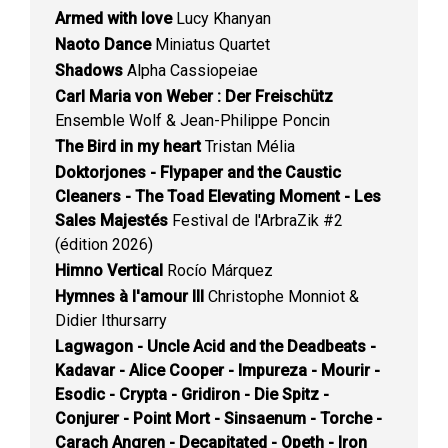
Armed with love
Lucy Khanyan
Naoto Dance
Miniatus Quartet
Shadows
Alpha Cassiopeiae
Carl Maria von Weber : Der Freischütz
Ensemble Wolf & Jean-Philippe Poncin
The Bird in my heart
Tristan Mélia
Doktorjones - Flypaper and the Caustic
Cleaners - The Toad Elevating Moment - Les
Sales Majestés
Festival de l'ArbraZik #2
(édition 2026)
Himno Vertical
Rocío Márquez
Hymnes à l'amour III
Christophe Monniot &
Didier Ithursarry
Lagwagon - Uncle Acid and the Deadbeats -
Kadavar - Alice Cooper - Impureza - Mourir -
Esodic - Crypta - Gridiron - Die Spitz -
Conjurer - Point Mort - Sinsaenum - Torche -
Carach Angren - Decapitated - Opeth - Iron