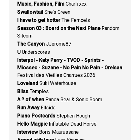
Music, Fashion, Film
Charli xcx
Swallowtail
She's Green
I have to get hotter
The Femcels
Season 03 : Board on the Next Plane
Random
Sitcom
The Canyon
JJerome87
U
Underscores
Interpol - Katy Perry - TVOD - Sprints -
Miossec - Suzane - No Pain No Pain - Orelsan
Festival des Vieilles Charrues 2026
Loveland
Suki Waterhouse
Bliss
Temples
A ? of when
Panda Bear & Sonic Boom
Run Away
Ellside
Piano Postcards
Stephen Hough
Hello Magpie
Inflatable Dead Horse
Interview
Boris Maurussane