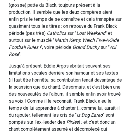
(grosse) patte du Black, toujours présent à la
production. Il semble que les deux compères aient
enfin pris le temps de se connaître et cela transpire sur
quasiment tous les titres : on retrouve du Frank Black
période (pas très)
Catholics
sur "
Lost Weekend
" et
surtout sur le musclé "
Martin Kemp Welch Five-A-Side
Football Rules !
", voire période
Grand Duchy
sur "
Axl
Rose
".
Jusqu’à présent, Eddie Argos abritait souvent ses
limitations vocales derrière son humour et ses textes
(il faut être honnête, sa contribution tenait davantage de
la scansion que du chant). Désormais, et c’est bien une
des nouveautés de l’album, il semble enfin avoir trouvé
sa voix ! Comme il le reconnaît, Frank Black a eu le
temps de lui apprendre à chanter (…comme lui, aurait-il
du rajouter, tellement les cris de "
Is Dog Eared
" sont
pompés sur l’ex-leader des
Pixies
) ; et c’est donc un
chant complètement assumé et décomplexé qui