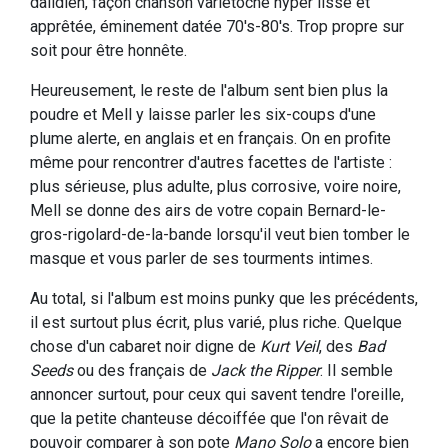
dalidien, façon chanson variétoche hyper lisse et
apprêtée, éminement datée 70's-80's. Trop propre sur
soit pour être honnête.
Heureusement, le reste de l'album sent bien plus la
poudre et Mell y laisse parler les six-coups d'une
plume alerte, en anglais et en français. On en profite
même pour rencontrer d'autres facettes de l'artiste :
plus sérieuse, plus adulte, plus corrosive, voire noire,
Mell se donne des airs de votre copain Bernard-le-
gros-rigolard-de-la-bande lorsqu'il veut bien tomber le
masque et vous parler de ses tourments intimes.
Au total, si l'album est moins punky que les précédents,
il est surtout plus écrit, plus varié, plus riche. Quelque
chose d'un cabaret noir digne de
Kurt Veil
, des
Bad
Seeds
ou des français de
Jack the Ripper
. Il semble
annoncer surtout, pour ceux qui savent tendre l'oreille,
que la petite chanteuse décoiffée que l'on rêvait de
pouvoir comparer à son pote
Mano Solo
a encore bien