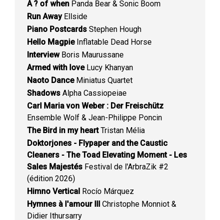
A ? of when
Panda Bear & Sonic Boom
Run Away
Ellside
Piano Postcards
Stephen Hough
Hello Magpie
Inflatable Dead Horse
Interview
Boris Maurussane
Armed with love
Lucy Khanyan
Naoto Dance
Miniatus Quartet
Shadows
Alpha Cassiopeiae
Carl Maria von Weber : Der Freischütz
Ensemble Wolf & Jean-Philippe Poncin
The Bird in my heart
Tristan Mélia
Doktorjones - Flypaper and the Caustic
Cleaners - The Toad Elevating Moment - Les
Sales Majestés
Festival de l'ArbraZik #2
(édition 2026)
Himno Vertical
Rocío Márquez
Hymnes à l'amour III
Christophe Monniot &
Didier Ithursarry