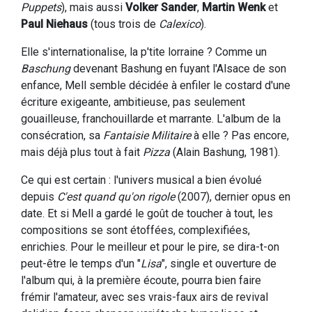
Puppets
), mais aussi
Volker Sander
,
Martin Wenk
et
Paul Niehaus
(tous trois de
Calexico
).
Elle s'internationalise, la p'tite lorraine ? Comme un
Baschung
devenant Bashung en fuyant l'Alsace de son
enfance, Mell semble décidée à enfiler le costard d'une
écriture exigeante, ambitieuse, pas seulement
gouailleuse, franchouillarde et marrante. L'album de la
consécration, sa
Fantaisie Militaire
à elle ? Pas encore,
mais déjà plus tout à fait
Pizza
(Alain Bashung, 1981).
Ce qui est certain : l'univers musical a bien évolué
depuis
C'est quand qu'on rigole
(2007), dernier opus en
date. Et si Mell a gardé le goût de toucher à tout, les
compositions se sont étoffées, complexifiées,
enrichies. Pour le meilleur et pour le pire, se dira-t-on
peut-être le temps d'un "
Lisa
", single et ouverture de
l'album qui, à la première écoute, pourra bien faire
frémir l'amateur, avec ses vrais-faux airs de revival