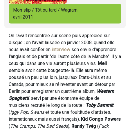
Mon slip / Tôt ou tard / Wagram
avril 2011
On l'avait rencontrée sur scène puis appréciée sur
disque ; on l'avait laissée en janvier 2008, quand elle
nous avait confier en
interview
son envie d'apprendre
l'anglais et de partir "de l'autre côté de la Manche". Il y a
ceux qui dans une vie auront plusieurs vies.
Mell
semble avoir cette bougeotte-là. Elle aura même
poussé un peu plus loin, jusqu'aux Etats-Unis et au
Canada, pour mieux se réinventer avant un détour par
Berlin pour enregistrer un quatrième album,
Western
Spaghetti
, servi par une étonnante équipe de
musiciens recruté le long de la route :
Toby Dammit
(
Iggy Pop
,
Swans
et toute une foultitude d'artistes,
internationaux mais aussi français),
Kid Congo Powers
(
The Cramps
,
The Bad Seeds
),
Randy Twig
(
Fuck