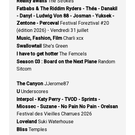
Reality awaits
The Strokes
Fatbabs & The Riddim Ryders - Théa - Danakil
- Danyl - Ludwig Von 88 - Josman - Yuksek -
Zentone - Perceval
Festival Foreztival #20
(édition 2026) - Vendredi 31 juillet
Music, Fashion, Film
Charli xcx
Swallowtail
She's Green
I have to get hotter
The Femcels
Season 03 : Board on the Next Plane
Random
Sitcom
The Canyon
JJerome87
U
Underscores
Interpol - Katy Perry - TVOD - Sprints -
Miossec - Suzane - No Pain No Pain - Orelsan
Festival des Vieilles Charrues 2026
Loveland
Suki Waterhouse
Bliss
Temples