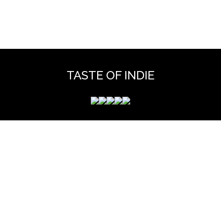
TASTE OF INDIE
 mérite que vous y jetiez un coup d'oeil pour y découvrir des 
et hors scène, déjà vues dans nos colonnes ou pas ...
www.tasteofindie.com
Contact
Mentions legales
Archives