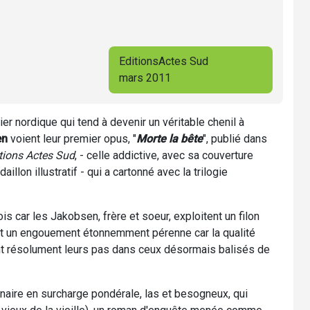
EditionsActes Sud
mars 2011
r nordique qui tend à devenir un véritable chenil à
en
voient leur premier opus, "
Morte la bête
", publié dans
tions Actes Sud
, - celle addictive, avec sa couverture
lon illustratif - qui a cartonné avec la trilogie
is car les Jakobsen, frère et soeur, exploitent un filon
itant un engouement étonnemment pérenne car la qualité
ent résolument leurs pas dans ceux désormais balisés de
génaire en surcharge pondérale, las et besogneux, qui