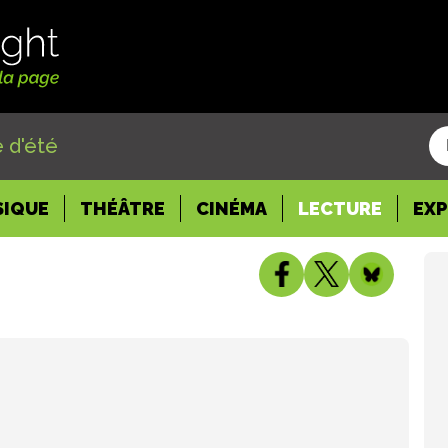
 d'été
SIQUE
THÉÂTRE
CINÉMA
LECTURE
EX