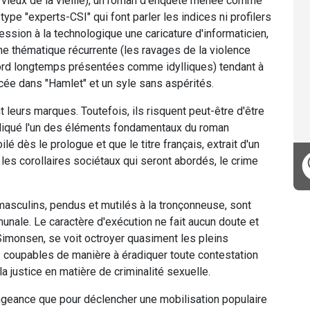
u vieux de la vieille), un roman d'enquête menée comme
ype "experts-CSI" qui font parler les indices ni profilers
ssion à la technologique une caricature d'informaticien,
ne thématique récurrente (les ravages de la violence
ord longtemps présentées comme idylliques) tendant à
ée dans "Hamlet" et un syle sans aspérités.
 leurs marques. Toutefois, ils risquent peut-être d'être
adiqué l'un des éléments fondamentaux du roman
lé dès le prologue et que le titre français, extrait d'un
les corollaires sociétaux qui seront abordés, le crime
asculins, pendus et mutilés à la tronçonneuse, sont
nale. Le caractère d'exécution ne fait aucun doute et
 Simonsen, se voit octroyer quasiment les pleins
es coupables de manière à éradiquer toute contestation
 la justice en matière de criminalité sexuelle.
geance que pour déclencher une mobilisation populaire