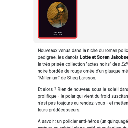
Nouveaux venus dans la niche du roman policie
pedigree, les danois
Lotte et Soren Jakobs
la très prisée collection "actes noirs" des
Edi
noire bordée de rouge ornée d'un glauque médail
"Millenium" de Stieg Larsson.
Et alors ? Rien de nouveau sous le soleil dano
prolifique - le polar qui vient du froid susc
n'est pas toujours au rendez-vous - et mett
leurs prédécesseurs.
A savoir : un policier anti-héros (un quinqua