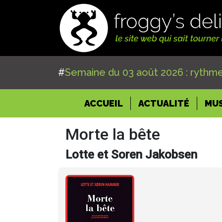
#
Semaine du 03 août 2026 : rythme
(CURRENT)
ACCUEIL
ACTUALITÉ
MU
Morte la bête
Lotte et Soren Jakobsen