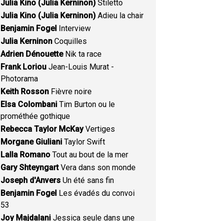
Julia Kino (Julia Kerninon)
Stiletto
Julia Kino (Julia Kerninon)
Adieu la chair
Benjamin Fogel
Interview
Julia Kerninon
Coquilles
Adrien Dénouette
Nik ta race
Frank Loriou
Jean-Louis Murat -
Photorama
Keith Rosson
Fièvre noire
Elsa Colombani
Tim Burton ou le
prométhée gothique
Rebecca Taylor McKay
Vertiges
Morgane Giuliani
Taylor Swift
Lalla Romano
Tout au bout de la mer
Gary Shteyngart
Vera dans son monde
Joseph d'Anvers
Un été sans fin
Benjamin Fogel
Les évadés du convoi
53
Joy Majdalani
Jessica seule dans une