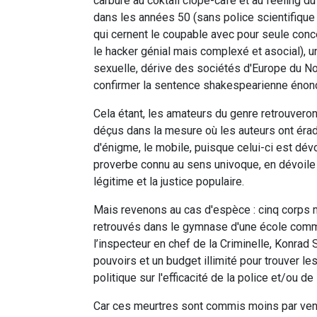
carbure au coktail clope-café et au feeling d
dans les années 50 (sans police scientifique t
qui cernent le coupable avec pour seule conce
le hacker génial mais complexé et asocial), u
sexuelle, dérive des sociétés d'Europe du N
confirmer la sentence shakespearienne énonc
Cela étant, les amateurs du genre retrouveront
déçus dans la mesure où les auteurs ont ér
d'énigme, le mobile, puisque celui-ci est dévoi
proverbe connu au sens univoque, en dévoile 
légitime et la justice populaire.
Mais revenons au cas d'espèce : cinq corps m
retrouvés dans le gymnase d'une école commu
l’inspecteur en chef de la Criminelle, Konrad
pouvoirs et un budget illimité pour trouver l
politique sur l'efficacité de la police et/ou de
Car ces meurtres sont commis moins par ven