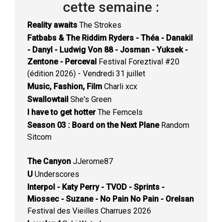
cette semaine :
Reality awaits
The Strokes
Fatbabs & The Riddim Ryders - Théa - Danakil
- Danyl - Ludwig Von 88 - Josman - Yuksek -
Zentone - Perceval
Festival Foreztival #20
(édition 2026) - Vendredi 31 juillet
Music, Fashion, Film
Charli xcx
Swallowtail
She's Green
I have to get hotter
The Femcels
Season 03 : Board on the Next Plane
Random
Sitcom
The Canyon
JJerome87
U
Underscores
Interpol - Katy Perry - TVOD - Sprints -
Miossec - Suzane - No Pain No Pain - Orelsan
Festival des Vieilles Charrues 2026