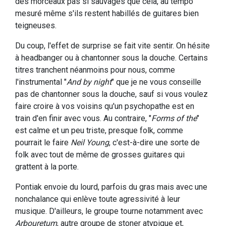
des morceaux pas si sauvages que cela, au tempo
mesuré même s'ils restent habillés de guitares bien
teigneuses.
Du coup, l'effet de surprise se fait vite sentir. On hésite
à headbanger ou à chantonner sous la douche. Certains
titres tranchent néanmoins pour nous, comme
l'instrumental "
And by night
" que je ne vous conseille
pas de chantonner sous la douche, sauf si vous voulez
faire croire à vos voisins qu'un psychopathe est en
train d'en finir avec vous. Au contraire, "
Forms of the
"
est calme et un peu triste, presque folk, comme
pourrait le faire
Neil Young
, c'est-à-dire une sorte de
folk avec tout de même de grosses guitares qui
grattent à la porte.
Pontiak envoie du lourd, parfois du gras mais avec une
nonchalance qui enlève toute agressivité à leur
musique. D'ailleurs, le groupe tourne notamment avec
Arbouretum
, autre groupe de stoner atypique et,