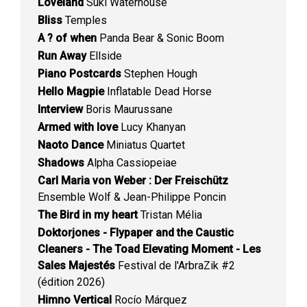
Loveland
Suki Waterhouse
Bliss
Temples
A ? of when
Panda Bear & Sonic Boom
Run Away
Ellside
Piano Postcards
Stephen Hough
Hello Magpie
Inflatable Dead Horse
Interview
Boris Maurussane
Armed with love
Lucy Khanyan
Naoto Dance
Miniatus Quartet
Shadows
Alpha Cassiopeiae
Carl Maria von Weber : Der Freischütz
Ensemble Wolf & Jean-Philippe Poncin
The Bird in my heart
Tristan Mélia
Doktorjones - Flypaper and the Caustic
Cleaners - The Toad Elevating Moment - Les
Sales Majestés
Festival de l'ArbraZik #2
(édition 2026)
Himno Vertical
Rocío Márquez